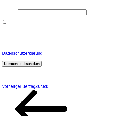
E-Mail-Adresse
*
Website
Dieses Formular speichert Name, E-Mail und Inhalt,
damit ich den Überblick über auf dieser Webseite
veröffentlichte Kommentare behalte. Für detaillierte
Informationen, wo, wie und warum ich deine Daten
speichere, wirf bitte einen Blick in meine
Datenschutzerklärung
.
*
Beitragsnavigation
Vorheriger Beitrag
Zurück