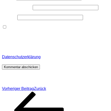
E-Mail-Adresse
*
Website
Dieses Formular speichert Name, E-Mail und Inhalt,
damit ich den Überblick über auf dieser Webseite
veröffentlichte Kommentare behalte. Für detaillierte
Informationen, wo, wie und warum ich deine Daten
speichere, wirf bitte einen Blick in meine
Datenschutzerklärung
.
*
Beitragsnavigation
Vorheriger Beitrag
Zurück