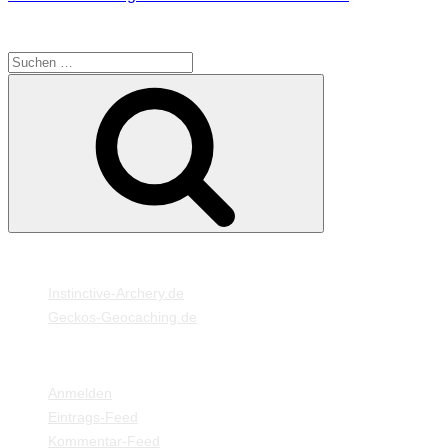
SUCHE
Suche
Suchen
nach:
MEINE WEBSEITEN
Instinctive-Archery.de
Geckos-Geocaching.de
META
Anmelden
Eintrags-Feed
Kommentar-Feed