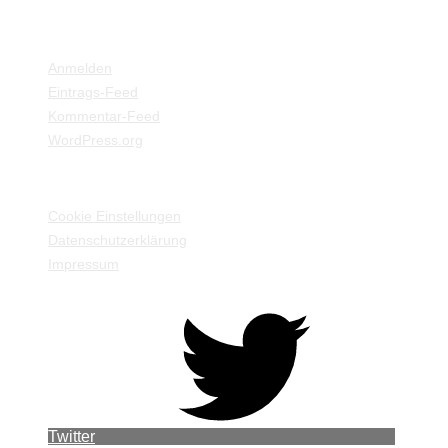
META
Anmelden
Eintrags-Feed
Kommentar-Feed
WordPress.org
EINSTELLUNGEN / INFORMATIONEN
Cookie Einstellungen
Datenschutzerklärung
Impressum
Twitter