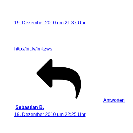
und Australien gespeichert.“
Philipp
sagt:
19. Dezember 2010 um 21:37 Uhr
RT @GCFranken: Suche nach dem Besitzer einer
verlorenen Kamera. Pllease Retweet.
http://bit.ly/fmkzws
#neuseeland
Antworten
Sebastian B.
sagt:
19. Dezember 2010 um 22:25 Uhr
RT @Gecko1_Geckos: Suche nach dem Besitzer einer