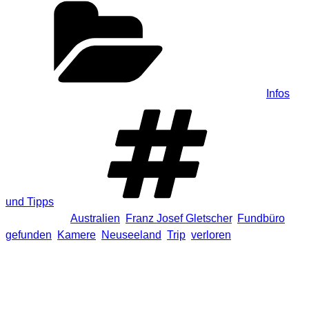
Kategorien
Infos
und Tipps
Schlagwörter
Australien
,
Franz Josef Gletscher
,
Fundbüro
,
gefunden
,
Kamere
,
Neuseeland
,
Trip
,
verloren
4 Antworten auf „Kamera wurde in
Neuseeland gefunden. Besitzer
gesucht. Aufnahmen aus Neuseeland