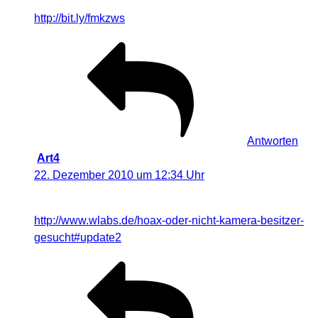
verlorenen Kamera. Pllease Retweet.
http://bit.ly/fmkzws
#neuseeland
Antworten
Art4
sagt:
22. Dezember 2010 um 12:34 Uhr
Der Besitzer der Kamera wurde heute gefunden.
http://www.wlabs.de/hoax-oder-nicht-kamera-besitzer-
gesucht#update2