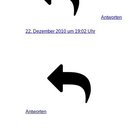
Antworten
Visual-Dreams | Holger Bär
sagt:
22. Dezember 2010 um 19:02 Uhr
Hallo,
vielen Dank für die Info. Freut mich.
Antworten
Schreibe einen Kommentar