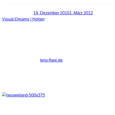
Veröffentlicht am
19. Dezember 2010
1. März 2012
von
Visual-Dreams | Holger
Kamera wurde in Neuseeland
gefunden. Besitzer gesucht.
Aufnahmen aus Neuseeland und
Australien gespeichert.
Gerade habe ich bei
lens-flare.de
den Artikel entdeckt in dem
nach demBesitzer einer Kamera gesucht wird, der diese
wohl in Neuseeland verloren hat.
Auf dieser Kamera waren um die 1500 Aufnahmen
gespeichert. Als Hinweis gibt es dieses Foto.
Menüsprache war Deutsch. Gefunden wurde die Kamera
auf dem Franz Josef Gletscher.