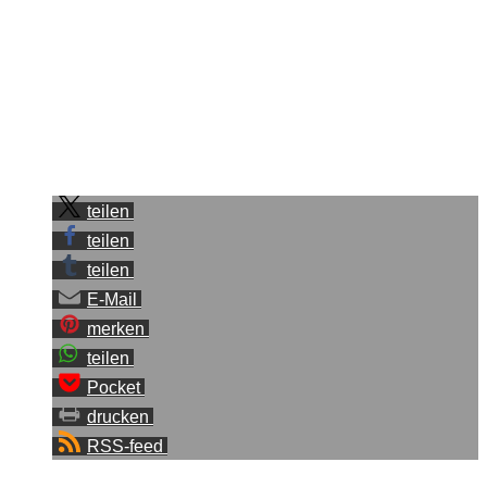
Ganze ein Hoax hätte sein können, aber dazu muss ich
sagen …. Was soll’s. Habe mir mit diesem kleinen Artikel
keinen Zacken aus der Krone gebrochen und wenn ich an
der Stelle gewesen wäre, meine Kamera wieder zu
bekommen, wäre ich sehr dankbar gewesen.
Sei der Erste, der diesen Beitrag teilt.
teilen
teilen
teilen
E-Mail
merken
teilen
Pocket
drucken
RSS-feed