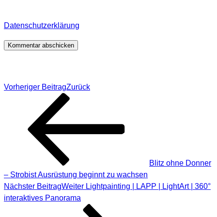
Informationen, wo, wie und warum ich deine Daten
speichere, wirf bitte einen Blick in meine
Datenschutzerklärung
.
*
Beitragsnavigation
Vorheriger Beitrag
Zurück
Blitz ohne Donner
– Strobist Ausrüstung beginnt zu wachsen
Nächster Beitrag
Weiter
Lightpainting | LAPP | LightArt | 360°
interaktives Panorama