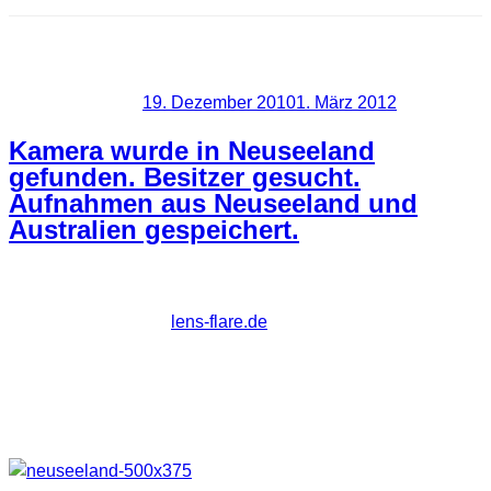
Schlagwort:
Neuseeland
Veröffentlicht am
19. Dezember 2010
1. März 2012
Kamera wurde in Neuseeland
gefunden. Besitzer gesucht.
Aufnahmen aus Neuseeland und
Australien gespeichert.
Gerade habe ich bei
lens-flare.de
den Artikel entdeckt in dem
nach demBesitzer einer Kamera gesucht wird, der diese
wohl in Neuseeland verloren hat.
Auf dieser Kamera waren um die 1500 Aufnahmen
gespeichert. Als Hinweis gibt es dieses Foto.