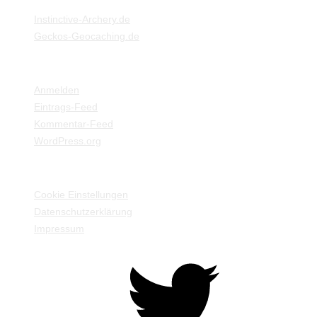
Instinctive-Archery.de
Geckos-Geocaching.de
META
Anmelden
Eintrags-Feed
Kommentar-Feed
WordPress.org
EINSTELLUNGEN / INFORMATIONEN
Cookie Einstellungen
Datenschutzerklärung
Impressum