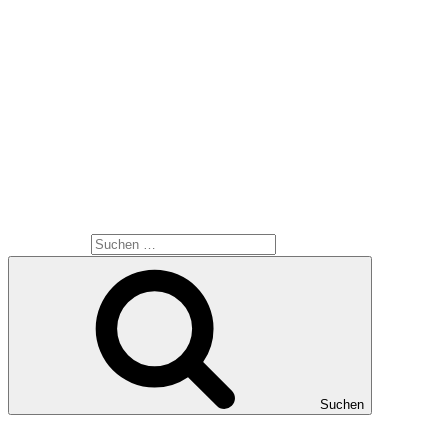
In dem Artikel über den glücklichen Ausgang ist auch über
kritische Stimmen geschrieben worden. Mag sein das das
Ganze ein Hoax hätte sein können, aber dazu muss ich
sagen …. Was soll’s. Habe mir mit diesem kleinen Artikel
keinen Zacken aus der Krone gebrochen und wenn ich an
der Stelle gewesen wäre, meine Kamera wieder zu
bekommen, wäre ich sehr dankbar gewesen.
SUCHE
Suche nach:
Suchen
MEINE WEBSEITEN