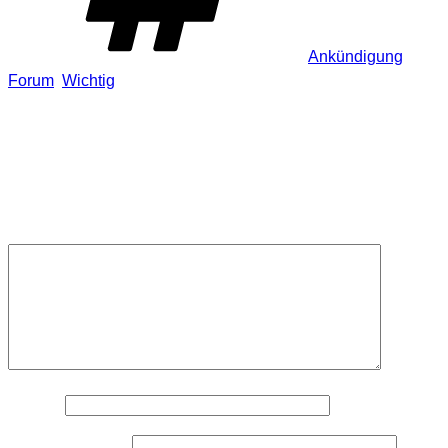
Ankündigung
,
Forum
,
Wichtig
Schreibe einen Kommentar
Deine E-Mail-Adresse wird nicht veröffentlicht.
Erforderliche
Felder sind mit
*
markiert
Kommentar
*
Name
*
E-Mail-Adresse
*