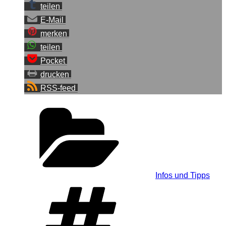
teilen
E-Mail
merken
teilen
Pocket
drucken
RSS-feed
Kategorien
Infos und Tipps
Schlagwörter