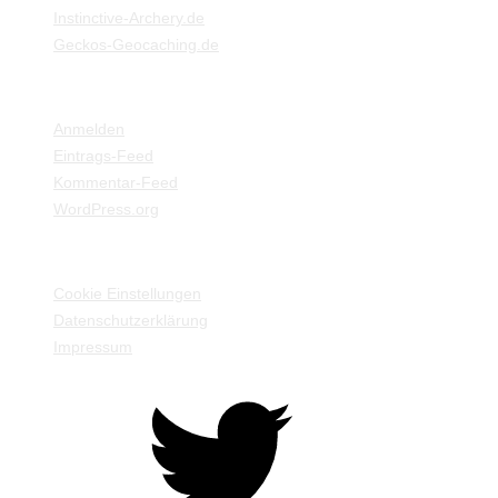
Instinctive-Archery.de
Geckos-Geocaching.de
META
Anmelden
Eintrags-Feed
Kommentar-Feed
WordPress.org
EINSTELLUNGEN / INFORMATIONEN
Cookie Einstellungen
Datenschutzerklärung
Impressum
Twitter