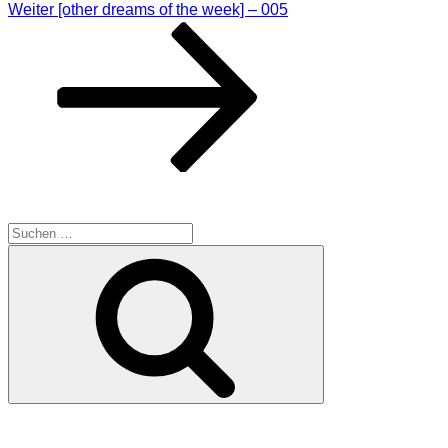
Nächster
Weiter
[other dreams of the week] – 005
Beitrag
SUCHE
Suche
Suchen
nach:
MEINE WEBSEITEN