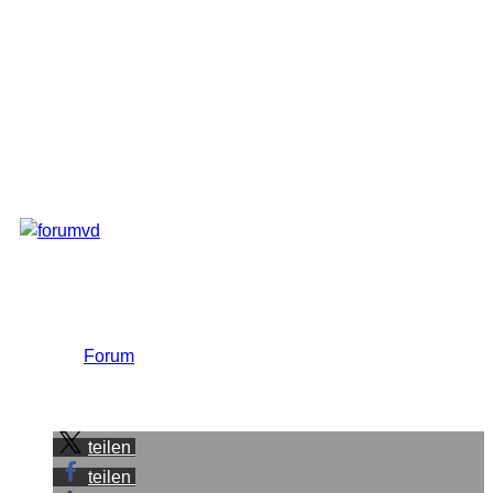
Manche Artikel müssen reifen. Manchmal benötigt man
Hilfe dazu bevor der ein Artikel für die Hauptseite gut
genug ist. Hier kann das Forum gut genutzt werden.
Diskussionsplattforum für euch. Stellt fragen, gebt
Antworten
Stellt eure Fotos vor
usw. und so fort
Ich würde mich echt freuen wenn sich viele am Forum
beteiligen würden. Also, hoffentlich bis bald. 😉
Link zum
Forum
.
Sei der Erste, der diesen Beitrag teilt.
teilen
teilen