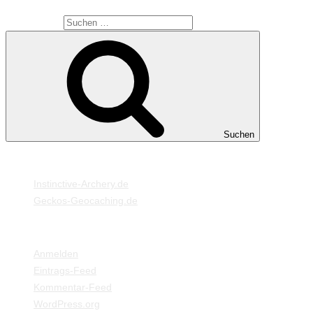
Suche nach:
Suchen
MEINE WEBSEITEN
Instinctive-Archery.de
Geckos-Geocaching.de
META
Anmelden
Eintrags-Feed
Kommentar-Feed
WordPress.org