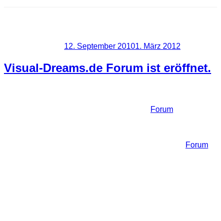
Schlagwort:
Wichtig
Veröffentlicht am
12. September 2010
1. März 2012
Visual-Dreams.de Forum ist eröffnet.
Ich habe mich nun doch entschlossen ein
Forum
auf dieser
Seite zu eröffnen. Zwar gibt es natürlich schon viele Foren
über das Thema Fotografie, jedoch erhoffe ich mir hier eine
Art Symbiose mit der Hauptseite. Erreichbar ist das
Forum
über den Link oben im Menü.
Ein paar Ideen und Beweggründe für dieses
Forum
Erst einmal um die Besucher meiner Seite noch besser