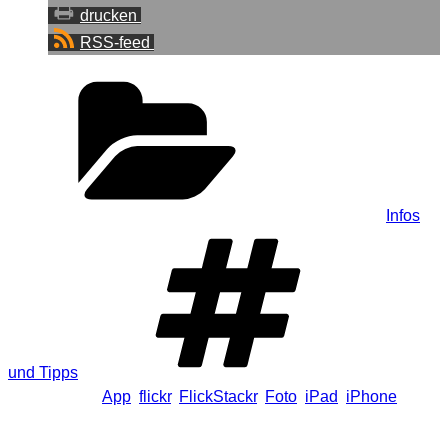
drucken
RSS-feed
Kategorien
Infos
und Tipps
Schlagwörter
App
,
flickr
,
FlickStackr
,
Foto
,
iPad
,
iPhone
Schreibe einen Kommentar