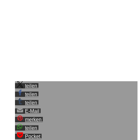
Mit dieser App lässt sich eigentlich alles auf Flickr machen.
Es macht unglaublich Spaß sich damit Fotos anzusehen und
auf Flickr zu stöbern. Den Kauf habe ich absolut nicht bereut.
Viel Spaß
Sei der Erste, der diesen Beitrag teilt.
teilen
teilen
teilen
E-Mail
merken
teilen
Pocket