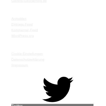
Geckos-Geocaching.de
META
Anmelden
Eintrags-Feed
Kommentar-Feed
WordPress.org
EINSTELLUNGEN / INFORMATIONEN
Cookie Einstellungen
Datenschutzerklärung
Impressum
Twitter