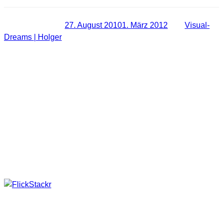
Veröffentlicht am
27. August 2010
1. März 2012
von
Visual-
Dreams | Holger
[Video-Review] iPhone App
FlickStackr – eine der besten Apps
für Flickr
Habe heute ein paar Video-Reviews “gedreht” und im ersten
Video geht es um die App FlickStackr, welche für mich die
beste App für Flickr auf dem iPhone ist.
Sie ist eine +App (man zahlt nur einmal und bekommt für
beide Geräte die App) und geht somit für iPhone und iPad,
wobei ich leider nur auf dem iPhone testen konnte.
Preis 1,59€