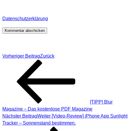
Informationen, wo, wie und warum ich deine Daten
speichere, wirf bitte einen Blick in meine
Datenschutzerklärung
.
*
Beitragsnavigation
Vorheriger Beitrag
Zurück
[TIPP] Blur
Magazine – Das kostenlose PDF Magazine
Nächster Beitrag
Weiter
[Video-Review] iPhone App Sunlight
Tracker – Sonnenstand bestimmen.