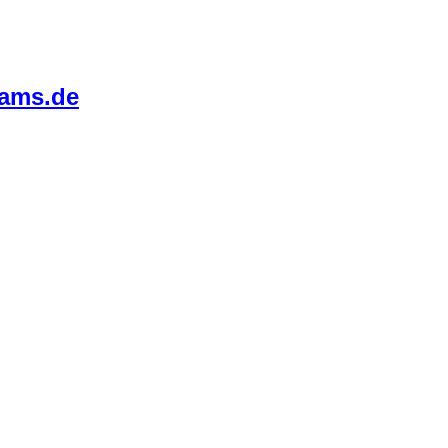
eams.de
o kam es zu einer unkomplizierten kleinen Zusammenarbeit.