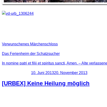
Bilder aus folgenden Locations wurde
Verwunschenes Märchenschloss
Das Ferienheim der Schatzsucher
In nomine patri et filii et spiritus sancti, Amen. – Alte verlasse
Veröffentlicht am
10. Juni 2013
20. November 2013
[URBEX] Keine Heilung möglich
So sieht es wohl aus, sowohl für Patienten als für das Haus 