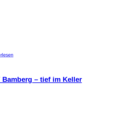
en Keller” in Fürth besuchen. Hier hatte ich dann die Möglic
reien im Fürth des 19. / 20.Jahrhundert. Die alten Keller der 
linikums.
rlesen
Bamberg – tief im Keller
 ich hier auch offen mit Ortsangaben umgehen. Die Fotos sind 
otos nicht vorenthalten, gerade weil sie eben den Ort doch noc