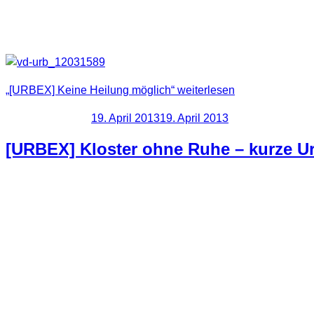
usw. vorzufinden. Fast so, als ob hier vollkommen überstürzt 
Hier erst einmal eine kleine Auswahl an Fotos. Motive waren do
„[URBEX] Keine Heilung möglich“
weiterlesen
Veröffentlicht am
19. April 2013
19. April 2013
[URBEX] Kloster ohne Ruhe – kurze Ur
Über Ostern waren wir in Portugal unterwegs. Zwar hatte ich
Programm. Bei dieser Location haben wir dann aber mal kurz r
Infos zur Location:
Es handelte sich um ein altes Kloster.