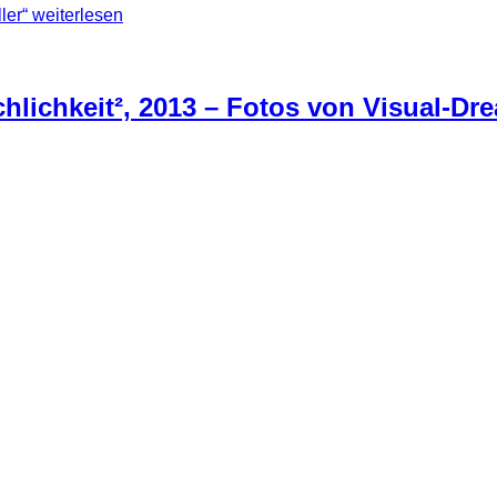
ler“
weiterlesen
lichkeit², 2013 – Fotos von Visual-Dr
 und passenden Fotos und hat mich kurzerhand kontaktiert. S