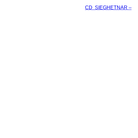
 meiner Fotos nun das Booklet der neuen
CD SIEGHETNAR –