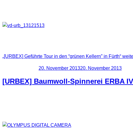
Im Rahmen einer Führung konnten wir am Wochenende die “Grün
Die
Brauerei Grüner
war eine der fünf bedeutenden Großbraue
nicht öffentlich zugänglich und liegen unterhalb des Fürther K
„[URBEX] Geführte Tour in den “grünen Kellern” in Fürth“
weite
Veröffentlicht am
20. November 2013
20. November 2013
[URBEX] Baumwoll-Spinnerei ERBA IV 
Diese Gebäude bestehen schon lange nicht mehr. Deshalb kann
Jahre schon etwas geändert, trotzdem möchte ich euch diese F