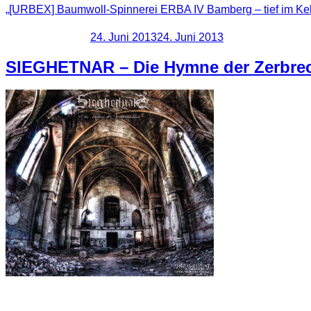
„[URBEX] Baumwoll-Spinnerei ERBA IV Bamberg – tief im Kel
Veröffentlicht am
24. Juni 2013
24. Juni 2013
SIEGHETNAR – Die Hymne der Zerbrech
Für ihr neues CD Booklet suchte SIEGHETNAR nach stimmigen