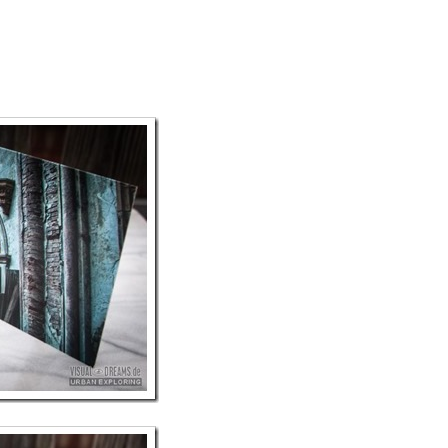
ht mein Metier, dennoch freut es mich natürlich, dass ein paar
n etwas beigesteuert hat in den Händen halten kann.