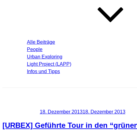
Blog – Aktuelle Beiträge
Alle Beiträge
People
Urban Exploring
Light Project (LAPP)
Infos und Tipps
Über mich
Schlagwort:
Urban
Veröffentlicht am
18. Dezember 2013
18. Dezember 2013
[URBEX] Geführte Tour in den “grünen