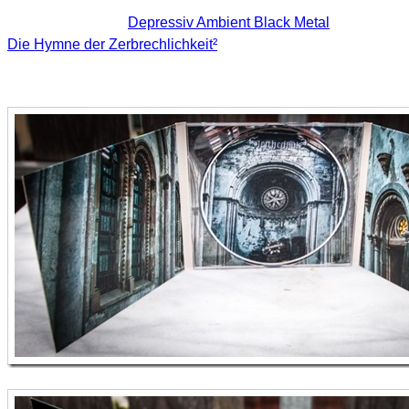
Die Musikrichtung
Depressiv Ambient Black Metal
ist zwar nic
Die Hymne der Zerbrechlichkeit²
zieren.
Es ist immer wieder schön wenn man ein Produkt, bei dem ma