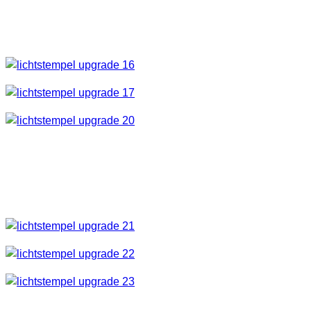
Nun die zweite Plexiglasscheibe unten mit Klebeband
befestigen und an den oberen Ecken jeweils auf Scheibe 1
und 2 einen Magneten anbringen.
Somit habt ihr eine schöne Klappe die gut hält.
So sieht dann das Endergebnis aus. Hab noch eine
Zewarolle oben in den Hals, da es für meine verwendete
Taschenlampe zufällig der richtige Durchmesser war.