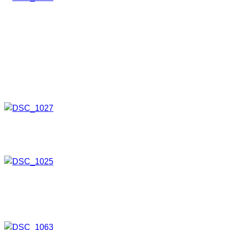
Das Ganze soll auf einen Karton übertragen werden. Ich
habe dazu Fotokarton genommen, den es in jeder
Bastelabteilung gibt. Die Farbe spielt normalerweise dabei
keine Rolle, da der Karton eigentlich nur Licht dicht sein
muss.
Nun die Druckvorlage mittels Tesafilm mit dem Karton
fixieren.
Jetzt kann mit dem ausschneiden begonnen werden.
Achtung, überlegt genau was ihr wegschneiden dürft und
was noch gebraucht wird.