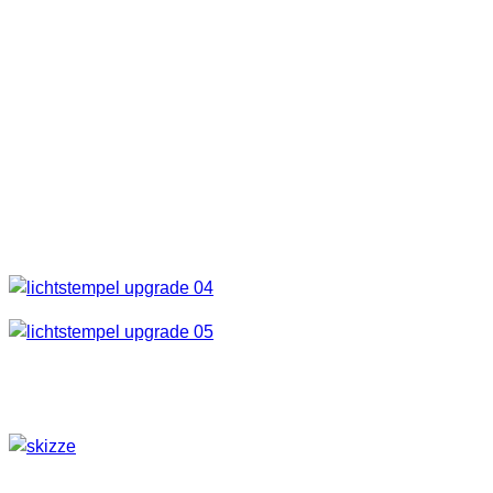
– Cutter
– Lineal
– Stift
Anleitung
Teilt die Plexiglasscheibe in der Hälfte. Das geht ganz gut
mit dem Cutter. Einfach so oft schneiden, bis ihr durch seid.
Habt Geduld, könnte sonst brechen.
Danach schneidet ihr aus dem Karton 4 gleiche Seitenteile
aus.
Nun beklebt ihr jeweils eine Seite mit Alufolie.