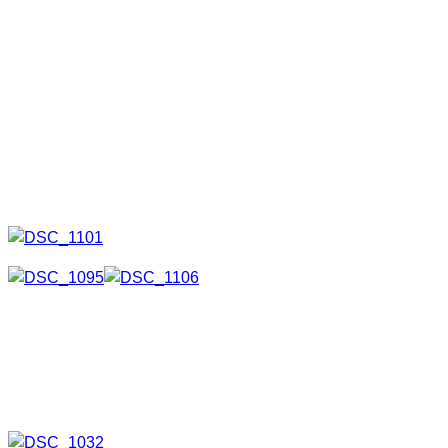
aber er funktioniert und kann euch auch als Inspiration
dienen. Was ist eine Lichtstempel? Eigentlich erklärt sich die
Sache schon durch das Wort. Man stempelt etwas und zwar
mittels Licht. Coole Erklärung, nicht?
Ok, beim Lightpainting kann man nicht nur mittels Bewegung
von Lichtquellen Bilder erzeugen, sondern eben auch
Lichtstempel benutzen um Motive auf dem Bild erscheinen
zu lassen.
Alleine mit einer Taschenlampe ist sowas nicht möglich 😉
Stempelmotiv erstellen
Zuerst habe ich das Motiv ausgedruckt.