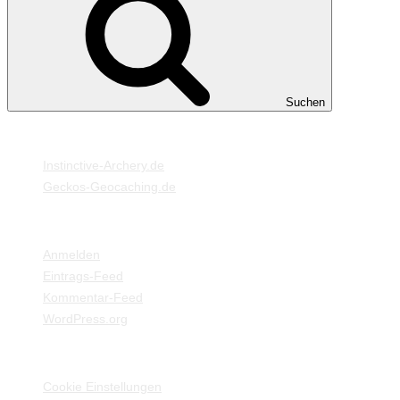
Suchen
MEINE WEBSEITEN
Instinctive-Archery.de
Geckos-Geocaching.de
META
Anmelden
Eintrags-Feed
Kommentar-Feed
WordPress.org
EINSTELLUNGEN / INFORMATIONEN
Cookie Einstellungen