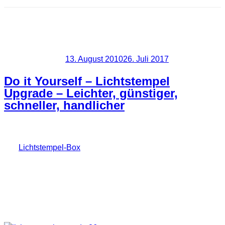
Schlagwort:
Lichtstempelbox
Veröffentlicht am
13. August 2010
26. Juli 2017
Do it Yourself – Lichtstempel
Upgrade – Leichter, günstiger,
schneller, handlicher
Die
Lichtstempel-Box
wurde nochmal komplett überarbeitet.
Sie hat funktioniert, ohne Frage. Sie war aber auch extrem
unhandlich und schwer. Ich will euch nun ein Upgrade
präsentieren. Wichtig war mir diesmal wieder das die
Schablonen schnell ausgetauscht werden können.
Außerdem kostet das Teil nur noch ca. 5€.