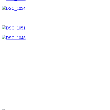
Die Teile die “frei schweben” dann mittels Tesa fixieren.
Das Lichtstempelmotiv ist nun fertig.
Lichtbox
Gleich mal vorab, schön ist sie nicht geworden. Prototype,
Prototype, Prototype 😀
Es geht eigentlich nur darum eine Box zu bauen, auf der ich
den Stempel anbringen kann. Ich habe sie mal aus Holz
gebaut, mit Alufolie ausgekleidet und dann als Deckel
ZWEI
Plexiglasscheiben verwendet.