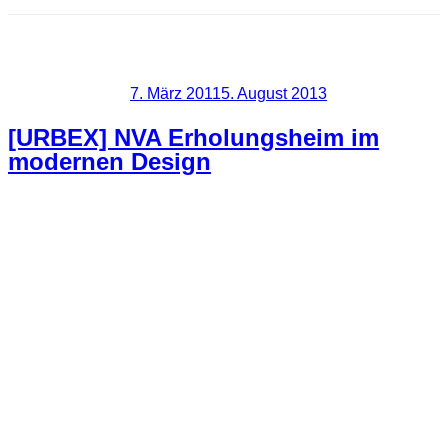
Schlagwort:
Erholungsheim
Veröffentlicht am
7. März 2011
5. August 2013
[URBEX] NVA Erholungsheim im
modernen Design
Aus meinem Archiv habe ich noch dieses NVA
Erholungsheim hervor gekramt. Es ist aber schon sehr
abgerockt. Fast alles ist zerstört oder zum Paintball
Schlachtfeld mutiert. Früher war es bestimmt ein NVA
Erholungsheim der gehobenen Klasse.