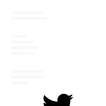
MEINE WEBSEITEN
Instinctive-Archery.de
Geckos-Geocaching.de
META
Anmelden
Eintrags-Feed
Kommentar-Feed
WordPress.org
EINSTELLUNGEN / INFORMATIONEN
Cookie Einstellungen
Datenschutzerklärung
Impressum