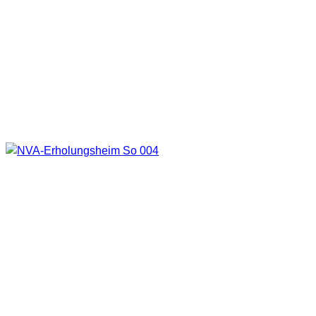
Wie gesagt, die Bilder sind schon etwas älter. Eigentlich war
ich doch etwas enttäuscht, da dies ja schon ein größerer
Klotz war, der hier in der Landschaft herum steht. Alles
Etagen ähneln sich aber sehr, fast alle stehen völlig leer.
Außerdem war ich damals nur mit meinem 50mm Objektiv
unterwegs.
Der Klotz, oder besser Unterlegkeil.