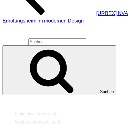
[URBEX] NVA
Erholungsheim im modernen Design
SUCHE
Suche nach:
Suchen
MEINE WEBSEITEN
Instinctive-Archery.de
Geckos-Geocaching.de
META