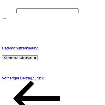
E-Mail-Adresse
*
Website
Dieses Formular speichert Name, E-Mail und Inhalt,
damit ich den Überblick über auf dieser Webseite
veröffentlichte Kommentare behalte. Für detaillierte
Informationen, wo, wie und warum ich deine Daten
speichere, wirf bitte einen Blick in meine
Datenschutzerklärung
.
*
Beitragsnavigation
Vorheriger Beitrag
Zurück