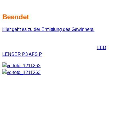
Verlosung
Beendet
Hier geht es zu der Ermittlung des Gewinners.
Kommen wir nun zur versprochenen Verlosung. Zu
gewinnen gibt es die kleine, aber wirklich feine
LED
LENSER P3 AFS P
im Wert von 39,90€ (Herstellerangabe).
Die Chip gesteuerte Lampe bringt es auf eine Lichtleistung
von 75 Lumen und schafft eine Leuchtweite von gut 120m.
Gefüttert wird sie mit nur einer AAA Batterie. Bei der
Verarbeitung gibt es überhaupt nichts zu meckern. Die
verschiedenen Haltemöglichkeiten (Taschenclip,
Schlüsselbundöse, Handschlaufe und Gürteltasche) machen
die Taschenlampe sehr flexibel.