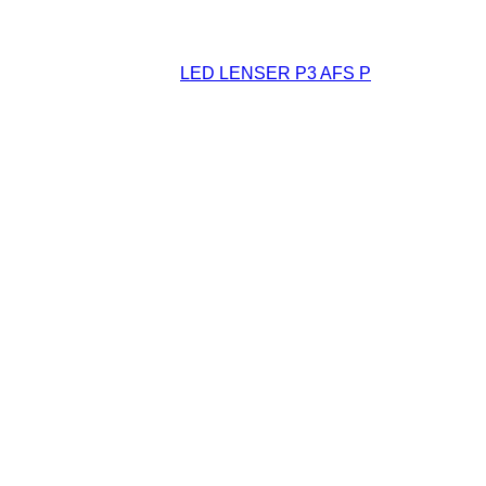
und der Gewinner der
LED LENSER P3 AFS P
ist …..
Verlosung LED LENSER P3 AFS P