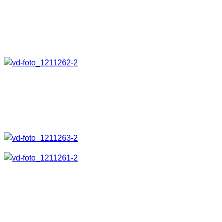
möglich die Lampe auch am Gürtel zu tragen und den
Weg damit auszuleuchten, ohne die Lampe selbst
halten zu müssen. Außerdem hält darin die Lampe
bombenfest.
Anleitung, Smartcard mit allen Funktionen in der
Übersicht, Batterien und Handschlaufe. Die
Betriebsanleitung ist auf dem folgenden Bild nicht mit
abgebildet.
Handling, Funktionalität und
Verarbeitung