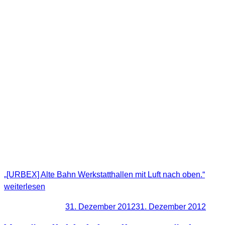
Diesen Ort konnte ich über Jahre beobachten. Teilweise kam
man nur auf das Außengelände den die Hallen waren
massiv verschlossen. Doch gegen die Natur hatten auch
diese “Sicherungen” kaum eine Chance. Irgendwann haben
die Dächer nachgegeben und die manche der Wände gaben
zusätzlich nach. Einige werden heute noch gestützt und
verleihen der Location den Flair einer Hollywood
Filmkulisse. Außen hui, innen pfui. Mich haben gerade aber
die Dachkonstruktionen gereizt und so konnte ich doch noch
in paar Fotos von den Gebäuden machen, bevor sie wohl für
immer verschwinden werden.
„[URBEX] Alte Bahn Werkstatthallen mit Luft nach oben.“
weiterlesen
Veröffentlicht am
31. Dezember 2012
31. Dezember 2012