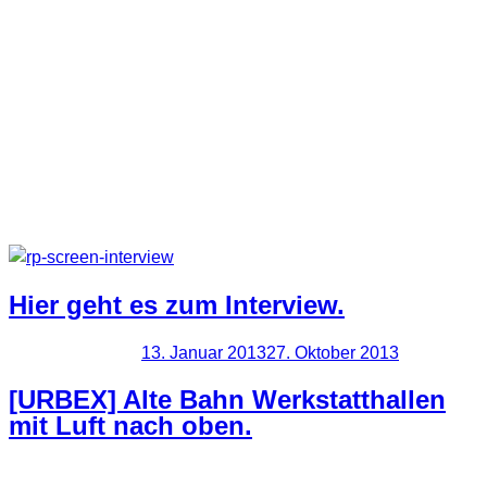
Ich habe mich wirklich darüber gefreut, als ich eine Anfrage
von André Winternitz bekam, ob ich für ein Interview bereit
wäre. Das Ganze ist nun auf rottenplaces.de veröffentlicht
worden.
Wer sich dafür das Thema Urban Exploring interessiert und
etwas über meine Beweggründ erfahren möchte, kann ja mal
dort vorbei schauen.
Hier geht es zum Interview.
Veröffentlicht am
13. Januar 2013
27. Oktober 2013
[URBEX] Alte Bahn Werkstatthallen
mit Luft nach oben.