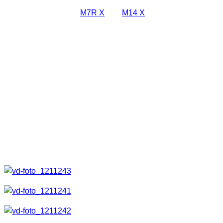
und beiden Fotos wurden ausschließlich mit den beiden
LED Taschenlampen
M7R X
und
M14 X
erstellt. Für die
unterschiedlichen Farben kamen Farbfolien zum Einsatz. Ich
muss sagen, dass ich von den verschiedenen Funktionen,
der unglaublichen Lichtleistung wirklich begeistert war. Alles
was ich umsetzen wollte, hat mit diesen Arbeitsleuchten
wirklich hervorragend geklappt. Bedenkt bitte, dass das
Video wirklich in der Nacht gedreht wurde, was
Videotechnisch nicht ganz einfach ist.
Fotoausbeute
Natürlich will ich euch auch die dort geschossenen Fotos
nicht vorenthalten.