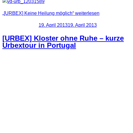
„[URBEX] Keine Heilung möglich“
weiterlesen
Veröffentlicht am
19. April 2013
19. April 2013
[URBEX] Kloster ohne Ruhe – kurze
Urbextour in Portugal
Über Ostern waren wir in Portugal unterwegs. Zwar hatte ich
einige Ortsangaben von Lost Places mit dabei, aber
überwiegend stand Erholung, Land kennenlernen und
Sonne auf unserem Programm. Bei dieser Location haben
wir dann aber mal kurz reingeschaut, da sie schon von
außen recht interessant wirkt.
Infos zur Location:
Es handelte sich um ein altes Kloster.