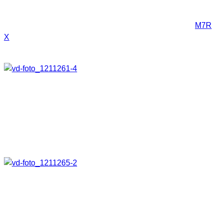
Kommen wir zur zweiten eingesetzten leichten
Taschenlampe. Hier handelt es sich um die aufladbare
M7R
X
. Geliefert wird sie in einen schmucken Koffer in dem Alles
gut verstaubar ist.
Mit 600 Lumen in der höchsten Lichtstufe ist sie ein
absolutes Kraftpaket. Das Gewicht beträgt 203g und die
Länge ist 15,6cm. Sie schafft eine Leuchtweite von gut 235m.
Die Taschenlampe wird mit einem Akku geliefert und ist
dadurch eine Lampe für umweltbewusste Nutzer.
Mit dabei sind Ladekabel, Netzteil und Ladeschale, welche
benutzt werden kann um die Lampe an der Wand zu
befestigen und dort zu laden. Das Laden kann aber auch
ohne dies Ladeschale erfolgen.