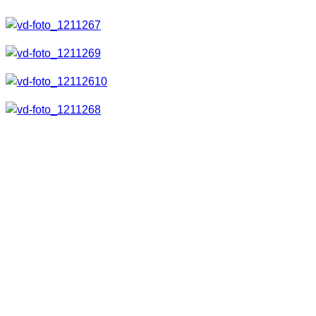
Außerdem ist natürlich der Gürtelclip, die Anleitung,
Smartcard und Handschlaufe mit dabei.
Funktionsumfang
Der Funktionsumfang ist mit der M14 X identisch. Deshalb
werde ich nicht mehr darauf eingehen. Auch die Verarbeitung
ist wieder allererste Sahne. Es macht einfach Spaß mit
dieser Taschenlampe zu arbeiten. Robust ist sie außerdem,
was ich von einer Outdoor-Taschenlampe auch erwarte. Dies
habe ich leider schon testen können, da sie mir auf den