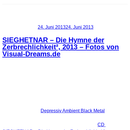
Blog
Veröffentlicht am
24. Juni 2013
24. Juni 2013
SIEGHETNAR – Die Hymne der
Zerbrechlichkeit², 2013 – Fotos von
Visual-Dreams.de
Für ihr neues CD Booklet suchte SIEGHETNAR nach
stimmigen und passenden Fotos und hat mich kurzerhand
kontaktiert. So kam es zu einer unkomplizierten kleinen
Zusammenarbeit.
Die Musikrichtung
Depressiv Ambient Black Metal
ist zwar
nicht mein Metier, dennoch freut es mich natürlich, dass ein
paar meiner Fotos nun das Booklet der neuen
CD