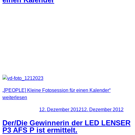
Weihnachten war nicht mehr weit und so wurde ich gebeten
für einen Kalender ein paar Fotos zu machen. Dieser sollte
dann als Weihnachtsgeschenk dienen.
Zeitdruck und eine für mich unbekannte Location machten
das Ganze nicht gerade einfacher. Trotzdem hier mal die
Ergebnisse.
„[PEOPLE] Kleine Fotosession für einen Kalender“
weiterlesen
Veröffentlicht am
12. Dezember 2012
12. Dezember 2012
Der/Die Gewinnerin der LED LENSER
P3 AFS P ist ermittelt.