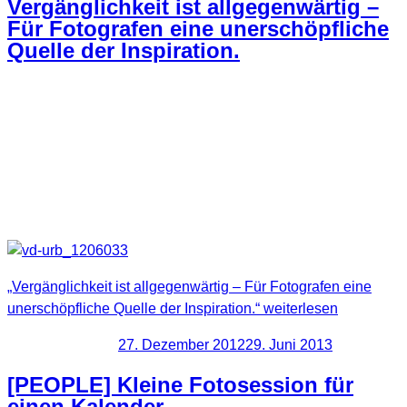
Vergänglichkeit ist allgegenwärtig –
Für Fotografen eine unerschöpfliche
Quelle der Inspiration.
Zugegeben, das Ganze klingt ziemlich morbide. Dies ist aber
nicht die Idee, welche dahinter steckt.
Mein Fototipp bezieht sich auf eine bestimmte Art von
Fotomotiven. Urbex, Urban Exploring und Lost Places sind
Schlagwörter die gerne hierfür verwendet werden.
„Vergänglichkeit ist allgegenwärtig – Für Fotografen eine
unerschöpfliche Quelle der Inspiration.“
weiterlesen
Veröffentlicht am
27. Dezember 2012
29. Juni 2013
[PEOPLE] Kleine Fotosession für
einen Kalender