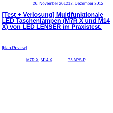
Veröffentlicht am
26. November 2012
12. Dezember 2012
[Test + Verlosung] Multifunktionale
LED Taschenlampen (M7R X und M14
X) von LED LENSER im Praxistest.
[blab-Review]
Vor ein paar Tagen habe ich ein sehr feines
Paket von LED LENSER erhalten. Darin enthalten waren die
Handlampen
M7R X
,
M14 X
und die
P3 APS-P
. Die
Letztgenannte könnt ihr übrigens mit etwas Glück gewinnen.
Wie kann man solche Lampen eigentlich am besten testen?
Diese Frage habe ich mir auch überlegt und bin zu dem
Ergebnis gekommen, dass ich diese komfortablen
Taschenlampen für ein Videoprojekt einsetzen werde. Die
Idee war also geboren.