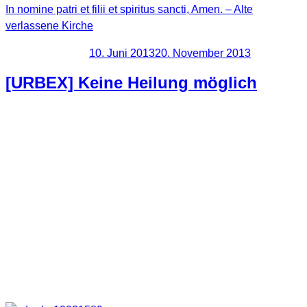
In nomine patri et filii et spiritus sancti, Amen. – Alte
verlassene Kirche
Veröffentlicht am
10. Juni 2013
20. November 2013
[URBEX] Keine Heilung möglich
So sieht es wohl aus, sowohl für Patienten als für das Haus
selber. Es ist schon etwas unheimlich durch diesen recht
großen Komplex zu streifen und noch so viele Gegenstände,
Geräte usw. vorzufinden. Fast so, als ob hier vollkommen
überstürzt aufgebrochen wurde. Das Ganze hatte schon
etwas von einer Horrorfilmkulisse, “the walking death” lässt
grüßen.
Hier erst einmal eine kleine Auswahl an Fotos. Motive waren
dort unendlich viele zu finden.