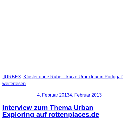
Das Kloster wurde im Jahre 1530 gegründet. Die Kirche war
von Anfang an da.Ende 1755 wurde durch ein schweres
Erdbeben die Kirchenkuppel und mehrere Gebäude des
komplexes zerstört. Später wurde das Kloster in
Privateigentum überführt und 1884 als Korklager verwendet.
In diesem Jahr brach ein Feuer aus und zerstörte das Innere.
1911 wurde der Ort noch von einem Industriellen in der
Fischkonservenbranche genutzt. Spätere Pläne daraus ein
Luxushotel entstehen zu lassen scheiterten bis heute.
„[URBEX] Kloster ohne Ruhe – kurze Urbextour in Portugal“
weiterlesen
Veröffentlicht am
4. Februar 2013
4. Februar 2013
Interview zum Thema Urban
Exploring auf rottenplaces.de