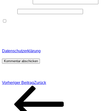
E-Mail-Adresse
*
Website
Dieses Formular speichert Name, E-Mail und Inhalt,
damit ich den Überblick über auf dieser Webseite
veröffentlichte Kommentare behalte. Für detaillierte
Informationen, wo, wie und warum ich deine Daten
speichere, wirf bitte einen Blick in meine
Datenschutzerklärung
.
*
Beitragsnavigation
Vorheriger Beitrag
Zurück