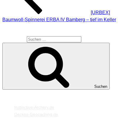
[URBEX]
Baumwoll-Spinnerei ERBA IV Bamberg – tief im Keller
SUCHE
Suche nach:
Suchen
MEINE WEBSEITEN
Instinctive-Archery.de
Geckos-Geocaching.de
META