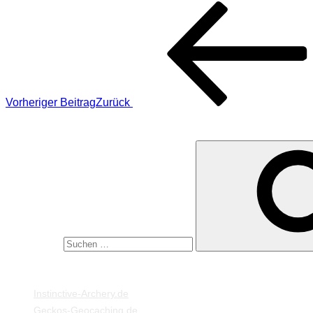
Vorheriger Beitrag
Zurück
SUCHE
Suche nach:
MEINE WEBSEITEN
Instinctive-Archery.de
Geckos-Geocaching.de