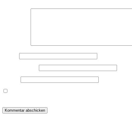
Deine E-Mail-Adresse wird nicht veröffentlicht.
Erforderliche F
Kommentar
*
Name
*
E-Mail-Adresse
*
Website
Dieses Formular speichert Name, E-Mail und Inhalt, damit i
warum ich deine Daten speichere, wirf bitte einen Blick in me
Beitragsnavigation