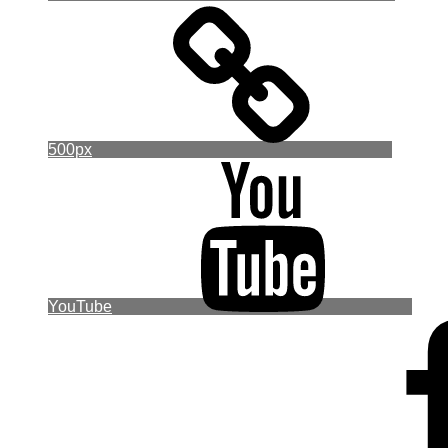
500px
YouTube