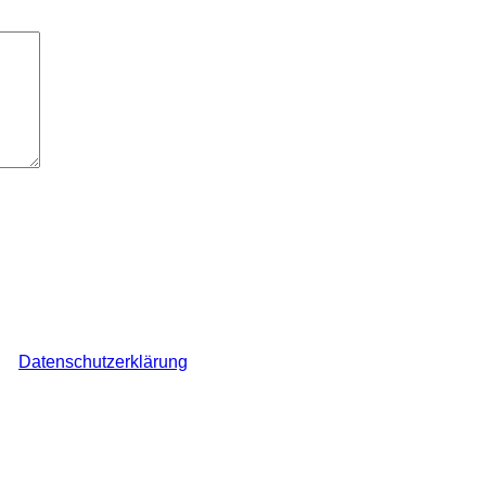
elder sind mit
*
markiert
ch den Überblick über auf dieser Webseite veröffentlichte Komme
ine
Datenschutzerklärung
.
*