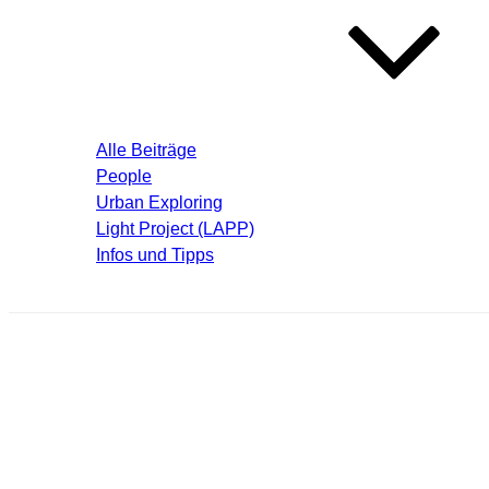
Blog – Aktuelle Beiträge
Alle Beiträge
People
Urban Exploring
Light Project (LAPP)
Infos und Tipps
Über mich
vd-urb_08021719_thumb.jpg
Schreibe einen Kommentar