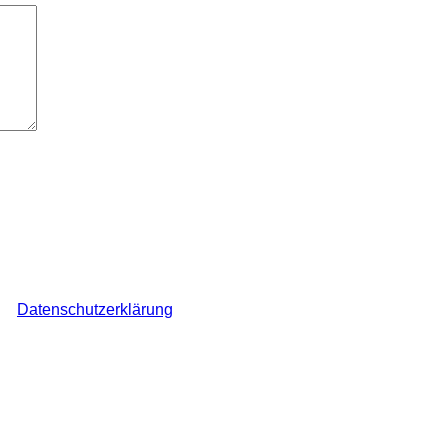
ch den Überblick über auf dieser Webseite veröffentlichte Komme
ine
Datenschutzerklärung
.
*