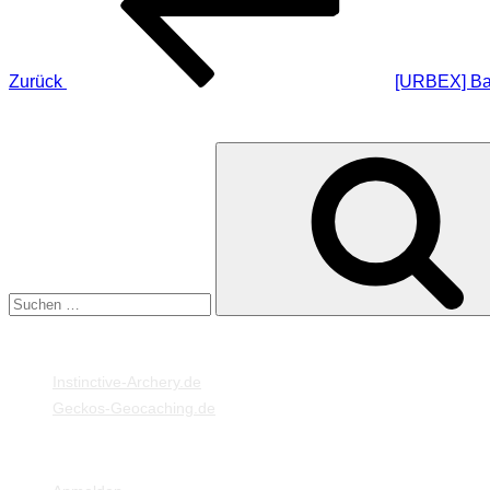
Zurück
[URBEX] Bau
SUCHE
Suche
nach:
MEINE WEBSEITEN
Instinctive-Archery.de
Geckos-Geocaching.de
META