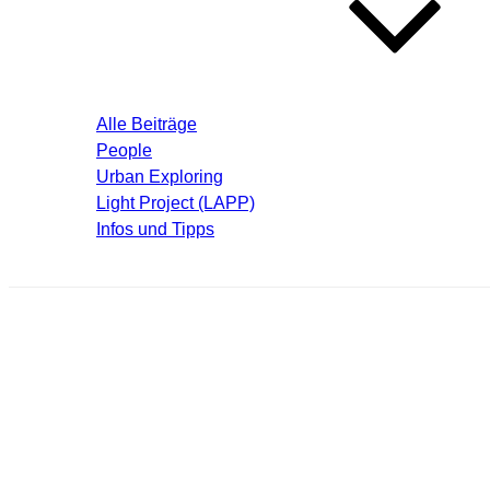
Blog – Aktuelle Beiträge
Alle Beiträge
People
Urban Exploring
Light Project (LAPP)
Infos und Tipps
Über mich
vd-urb_08021714.jpg
Schreibe einen Kommentar
Deine E-Mail-Adresse wird nicht veröffentlicht.
Erforderliche F