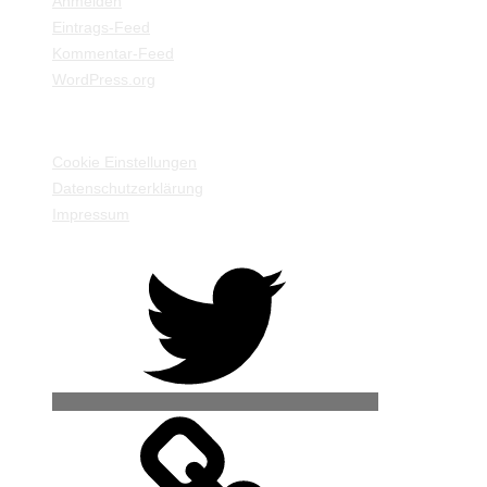
Anmelden
Eintrags-Feed
Kommentar-Feed
WordPress.org
EINSTELLUNGEN / INFORMATIONEN
Cookie Einstellungen
Datenschutzerklärung
Impressum
Twitter
500px