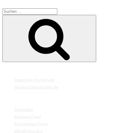
SUCHE
Suche
Suchen
nach:
MEINE WEBSEITEN
Instinctive-Archery.de
Geckos-Geocaching.de
META
Anmelden
Eintrags-Feed
Kommentar-Feed
WordPress.org