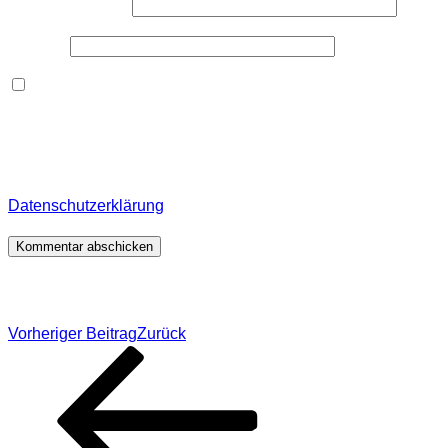
E-Mail-Adresse
*
Website
Dieses Formular speichert Name, E-Mail und Inhalt,
damit ich den Überblick über auf dieser Webseite
veröffentlichte Kommentare behalte. Für detaillierte
Informationen, wo, wie und warum ich deine Daten
speichere, wirf bitte einen Blick in meine
Datenschutzerklärung
.
*
Beitragsnavigation
Vorheriger Beitrag
Zurück