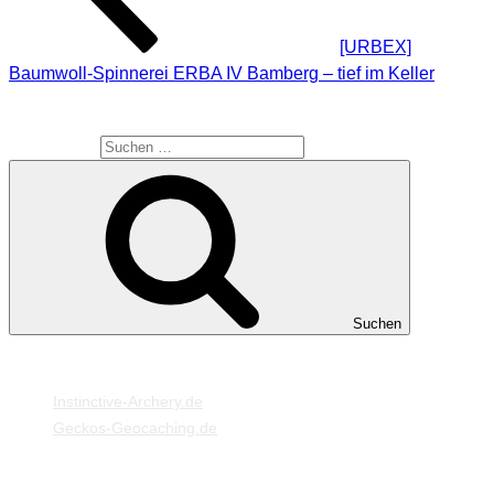
[URBEX]
Baumwoll-Spinnerei ERBA IV Bamberg – tief im Keller
SUCHE
Suche nach:
Suchen
MEINE WEBSEITEN
Instinctive-Archery.de
Geckos-Geocaching.de
META