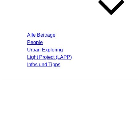
Blog – Aktuelle Beiträge
Alle Beiträge
People
Urban Exploring
Light Project (LAPP)
Infos und Tipps
Über mich
urbexsanki24.jpg
Schreibe einen Kommentar
Deine E-Mail-Adresse wird nicht veröffentlicht.
Erforderliche F