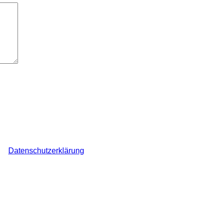
ch den Überblick über auf dieser Webseite veröffentlichte Komme
ine
Datenschutzerklärung
.
*