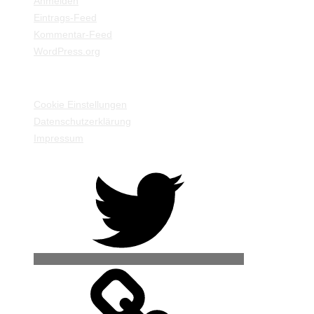
Anmelden
Eintrags-Feed
Kommentar-Feed
WordPress.org
EINSTELLUNGEN / INFORMATIONEN
Cookie Einstellungen
Datenschutzerklärung
Impressum
Twitter
500px