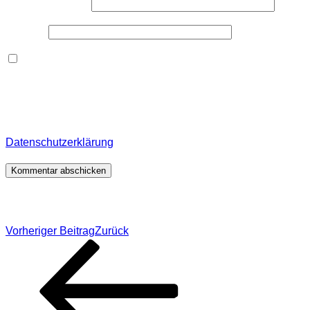
E-Mail-Adresse
*
Website
Dieses Formular speichert Name, E-Mail und Inhalt,
damit ich den Überblick über auf dieser Webseite
veröffentlichte Kommentare behalte. Für detaillierte
Informationen, wo, wie und warum ich deine Daten
speichere, wirf bitte einen Blick in meine
Datenschutzerklärung
.
*
Beitragsnavigation
Vorheriger Beitrag
Zurück