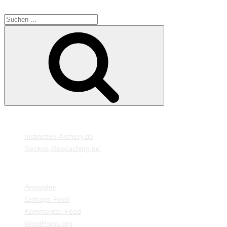
SUCHE
Suche
Suchen
nach:
MEINE WEBSEITEN
Instinctive-Archery.de
Geckos-Geocaching.de
META
Anmelden
Eintrags-Feed
Kommentar-Feed
WordPress.org