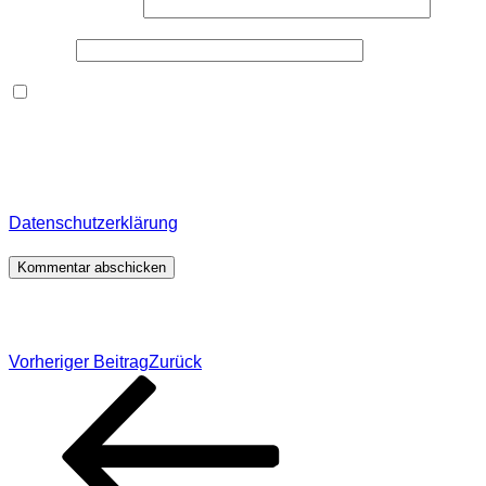
E-Mail-Adresse
*
Website
Dieses Formular speichert Name, E-Mail und Inhalt,
damit ich den Überblick über auf dieser Webseite
veröffentlichte Kommentare behalte. Für detaillierte
Informationen, wo, wie und warum ich deine Daten
speichere, wirf bitte einen Blick in meine
Datenschutzerklärung
.
*
Beitragsnavigation
Vorheriger Beitrag
Zurück