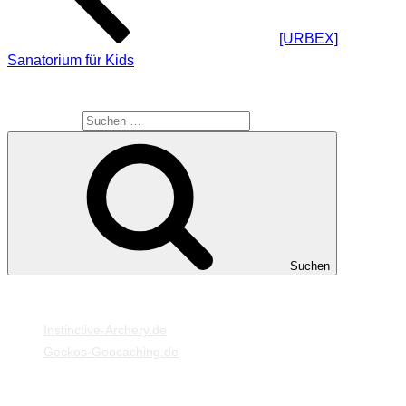
[URBEX]
Sanatorium für Kids
SUCHE
Suche nach:
Suchen
MEINE WEBSEITEN
Instinctive-Archery.de
Geckos-Geocaching.de
META