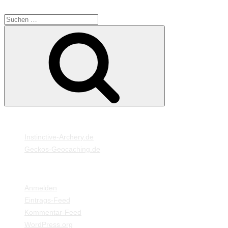
SUCHE
Suche
Suchen
nach:
MEINE WEBSEITEN
Instinctive-Archery.de
Geckos-Geocaching.de
META
Anmelden
Eintrags-Feed
Kommentar-Feed
WordPress.org