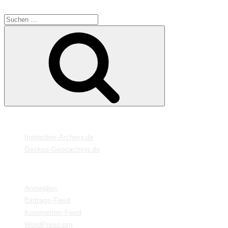
SUCHE
Suche
Suchen
nach:
MEINE WEBSEITEN
Instinctive-Archery.de
Geckos-Geocaching.de
META
Anmelden
Eintrags-Feed
Kommentar-Feed
WordPress.org