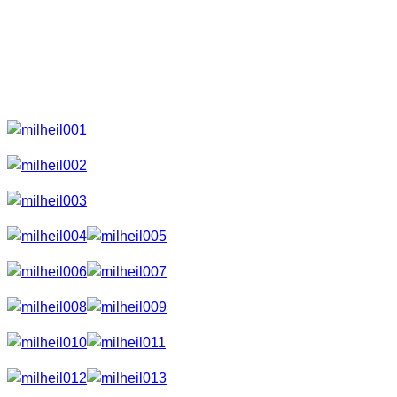
Direktor des Sanatoriums. Dieses diente als
Lungenheilanstalt und bestand aus mehreren
villenähnlichen Gebäuden, welche im eklektischen Stil
erbaut wurden. Später diente es als Lazarett und von 1945
bis 1990 als russisches Standortkrankenhaus.