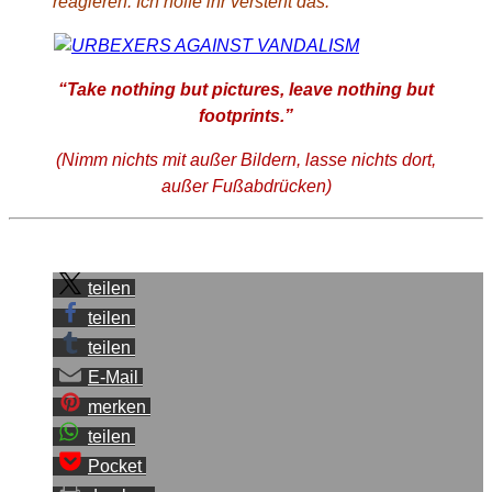
reagieren. Ich hoffe ihr versteht das.
“Take nothing but pictures, leave nothing but
footprints.”
(Nimm nichts mit außer Bildern, lasse nichts dort,
außer Fußabdrücken)
Sei der Erste, der diesen Beitrag teilt.
teilen
teilen
teilen
E-Mail
merken
teilen
Pocket