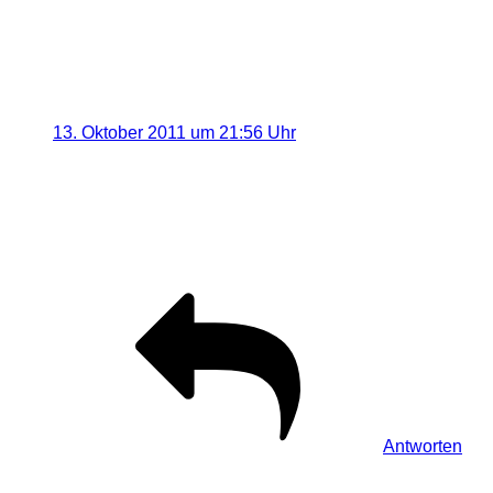
Eine Antwort auf „[URBEX] Heilstätte
M.- Hier ist alles schon längst
vorbei.“
Kerstin
sagt:
13. Oktober 2011 um 21:56 Uhr
Obwohl schon so herunter gekommen, sind es doch
wieder viele schöne Bilder geworden. Ich wollt da auch
noch mal hin gucken, da ich irgendwie noch nicht alles
durch habe.
Antworten