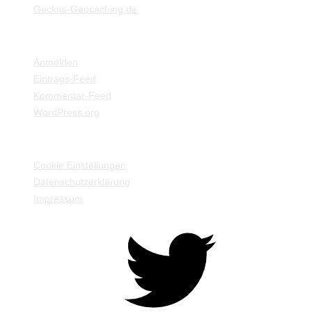
Geckos-Geocaching.de
META
Anmelden
Eintrags-Feed
Kommentar-Feed
WordPress.org
EINSTELLUNGEN / INFORMATIONEN
Cookie Einstellungen
Datenschutzerklärung
Impressum