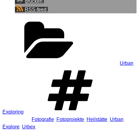
drucken
RSS-feed
Kategorien
Urban
Exploring
Schlagwörter
Fotografie
,
Fotoprojekte
,
Heilstätte
,
Urban
Explore
,
Urbex