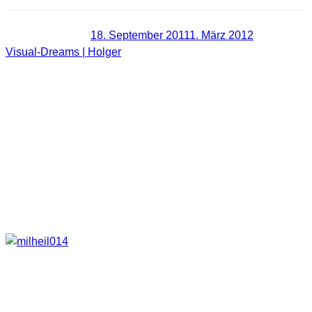
Veröffentlicht am
18. September 2011
1. März 2012
von
Visual-Dreams | Holger
[URBEX] Heilstätte M.- Hier ist alles
schon längst vorbei.
Einen Abstecher zu einer sehr bekannten Heilstätte konnte
ich auch vor kurzer Zeit machen. Leider ist diese Location so
was von abgerockt. Auch sind die Fußböden und Decken in
den Gebäuden nicht mehr ihren Namen wert und man sollte
jeden Schritt überdenken. Dies zeigen mehrere eingestürzte
Decken, Dächer und ganze Fußböden.
Das Fabrikantenehepaar Schlutter, deren Kinder selbst an
Tuberkulose starben, veranlasste den Bau der M. Heilstätten.
Herr Schlutter selbst arbeitete unter anderem selbst als