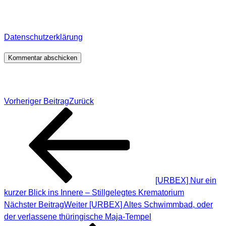
veröffentlichte Kommentare behalte. Für detaillierte
Informationen, wo, wie und warum ich deine Daten
speichere, wirf bitte einen Blick in meine
Datenschutzerklärung
.
*
Beitragsnavigation
Vorheriger Beitrag
Zurück
[URBEX] Nur ein
kurzer Blick ins Innere – Stillgelegtes Krematorium
Nächster Beitrag
Weiter
[URBEX] Altes Schwimmbad, oder
der verlassene thüringische Maja-Tempel