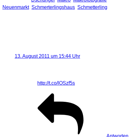
Neuenmarkt
,
Schmerterlingshaus
,
Schmetterling
Eine Antwort auf „[LOCATION]
Schmetterlingshaus Neuenmarkt –
Makrofotografie zum üben“
FOTOPRESSO
sagt:
13. August 2011 um 15:44 Uhr
RT @Visual_Dreams [Neu] : [LOCATION]
Schmetterlingshaus Neuenmarkt – Makrofotografie
zum üben
http://t.co/lOSzf5s
#fotografie # makro
Antworten