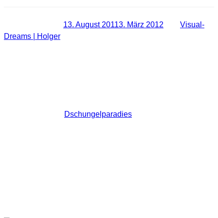
Veröffentlicht am
13. August 2011
3. März 2012
von
Visual-
Dreams | Holger
[LOCATION] Schmetterlingshaus
Neuenmarkt – Makrofotografie zum
üben
Nur ein paar Kilometer von meinem Wohnort entfernt
befindet sich das
Dschungelparadies
mit seinem
Schmetterlingshaus in Neuenmarkt. Für alle die sich für
Makrofotografie interessieren und hier mal erste Schritte
wagen wollen ist diese Location sehr gut zum üben geeignet.
Eine große Vielfalt an freifliegenden Schmetterlingen
erwartet euch und es ist wirklich faszinierend deren Flug und
ihre Farben und Formen zu bestaunen.
Hier also ein paar Fotos von meinem gestrigen Ausflug.