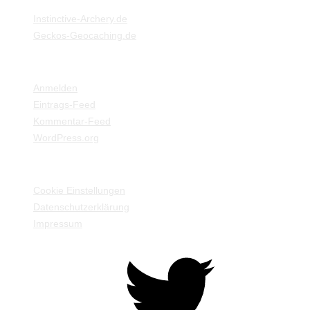
Instinctive-Archery.de
Geckos-Geocaching.de
META
Anmelden
Eintrags-Feed
Kommentar-Feed
WordPress.org
EINSTELLUNGEN / INFORMATIONEN
Cookie Einstellungen
Datenschutzerklärung
Impressum