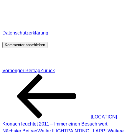
damit ich den Überblick über auf dieser Webseite
veröffentlichte Kommentare behalte. Für detaillierte
Informationen, wo, wie und warum ich deine Daten
speichere, wirf bitte einen Blick in meine
Datenschutzerklärung
.
*
Beitragsnavigation
Vorheriger Beitrag
Zurück
[LOCATION]
Kronach leuchtet 2011 – Immer einen Besuch wert.
Nächster Beitrag
Weiter
[LIGHTPAINTING | LAPP] Weitere