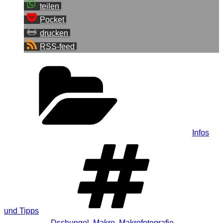
teilen
Pocket
drucken
RSS-feed
Kategorien
Infos
und Tipps
Schlagwörter
Dschungel
,
Makro
,
Makrofotografie
,