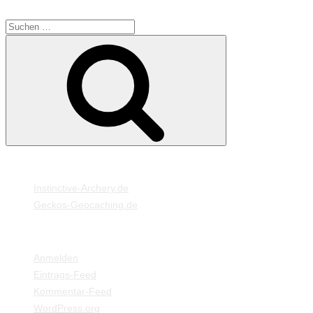
SUCHE
Suche
Suchen
nach:
MEINE WEBSEITEN
Instinctive-Archery.de
Geckos-Geocaching.de
META
Anmelden
Eintrags-Feed
Kommentar-Feed
WordPress.org