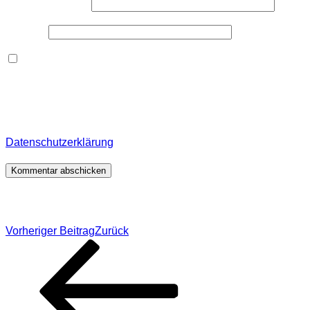
E-Mail-Adresse
*
Website
Dieses Formular speichert Name, E-Mail und Inhalt,
damit ich den Überblick über auf dieser Webseite
veröffentlichte Kommentare behalte. Für detaillierte
Informationen, wo, wie und warum ich deine Daten
speichere, wirf bitte einen Blick in meine
Datenschutzerklärung
.
*
Beitragsnavigation
Vorheriger Beitrag
Zurück