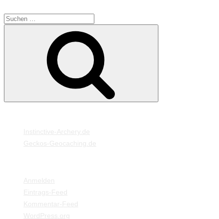
SUCHE
Suche
Suchen
nach:
MEINE WEBSEITEN
Instinctive-Archery.de
Geckos-Geocaching.de
META
Anmelden
Eintrags-Feed
Kommentar-Feed
WordPress.org