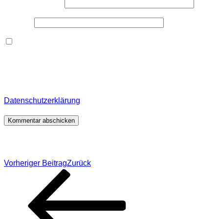
E-Mail-Adresse
*
Website
Dieses Formular speichert Name, E-Mail und Inhalt,
damit ich den Überblick über auf dieser Webseite
veröffentlichte Kommentare behalte. Für detaillierte
Informationen, wo, wie und warum ich deine Daten
speichere, wirf bitte einen Blick in meine
Datenschutzerklärung
.
*
Beitragsnavigation
Vorheriger Beitrag
Zurück