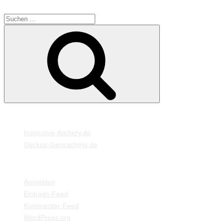
SUCHE
Suche
Suchen
nach:
MEINE WEBSEITEN
Instinctive-Archery.de
Geckos-Geocaching.de
META
Anmelden
Eintrags-Feed
Kommentar-Feed
WordPress.org