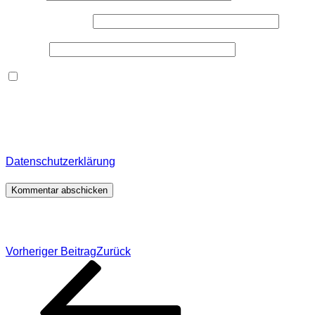
E-Mail-Adresse
*
Website
Dieses Formular speichert Name, E-Mail und Inhalt,
damit ich den Überblick über auf dieser Webseite
veröffentlichte Kommentare behalte. Für detaillierte
Informationen, wo, wie und warum ich deine Daten
speichere, wirf bitte einen Blick in meine
Datenschutzerklärung
.
*
Beitragsnavigation
Vorheriger Beitrag
Zurück