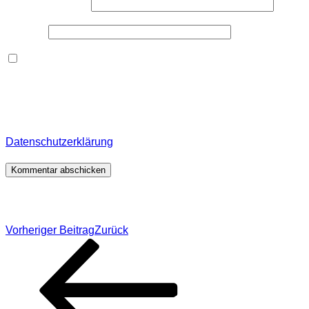
E-Mail-Adresse
*
Website
Dieses Formular speichert Name, E-Mail und Inhalt,
damit ich den Überblick über auf dieser Webseite
veröffentlichte Kommentare behalte. Für detaillierte
Informationen, wo, wie und warum ich deine Daten
speichere, wirf bitte einen Blick in meine
Datenschutzerklärung
.
*
Beitragsnavigation
Vorheriger Beitrag
Zurück