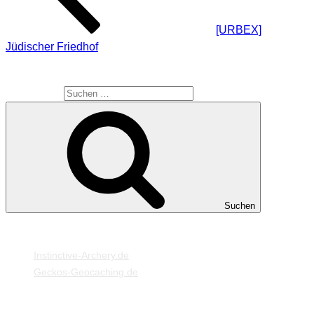
[URBEX]
Jüdischer Friedhof
SUCHE
Suche nach:
Suchen
MEINE WEBSEITEN
Instinctive-Archery.de
Geckos-Geocaching.de
META