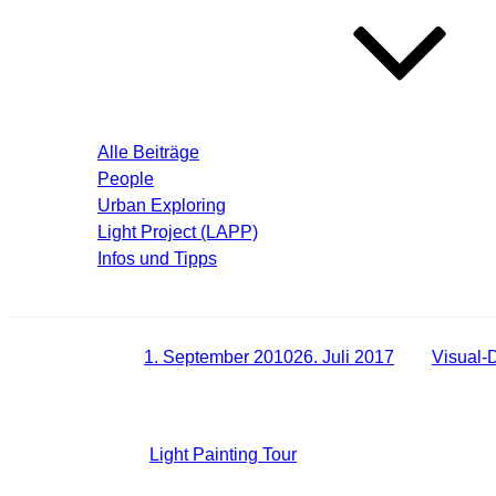
Blog – Aktuelle Beiträge
Alle Beiträge
People
Urban Exploring
Light Project (LAPP)
Infos und Tipps
Über mich
Veröffentlicht am
1. September 2010
26. Juli 2017
von
Visual-
Überraschendes Ergebnis einer Foto
Während unserer
Light Painting Tour
haben wir auch einige P