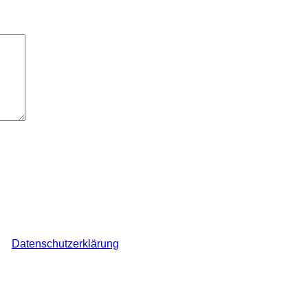
elder sind mit
*
markiert
ch den Überblick über auf dieser Webseite veröffentlichte Komme
ine
Datenschutzerklärung
.
*