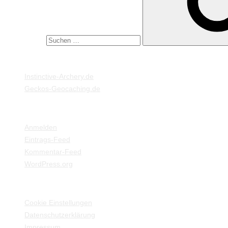
Suche nach:
MEINE WEBSEITEN
Instinctive-Archery.de
Geckos-Geocaching.de
META
Anmelden
Eintrags-Feed
Kommentar-Feed
WordPress.org
EINSTELLUNGEN / INFORMATIONEN
Cookie Einstellungen
Datenschutzerklärung
Impressum