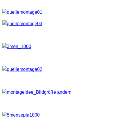
Dabei sind auch folgende Aufnahmen zustande gekommen.
Aus den oberen beiden habe ich dann probiert das hier zu bas
Später ist mir dann noch dieses Foto eingefallen
Hier stand eigentlich diese Idee dahinter, mal unsauber auf die
Als ich mir die drei Bilder aber so angeschaut habe, ist mir 
Ich selbst finde das Ergebnis erstaunlich, bedrückend und ank