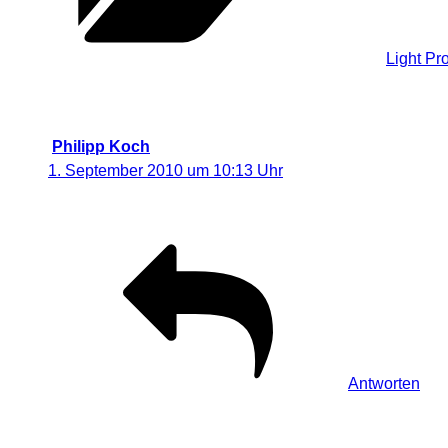
Kategorien
Light Pr
2 Antworten auf „Überraschendes Erg
Philipp Koch
sagt:
1. September 2010 um 10:13 Uhr
RT @Visual_Dreams: Überraschendes Ergebnis einer F
Antworten
Schreibe einen Kommentar