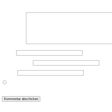
Deine E-Mail-Adresse wird nicht veröffentlicht.
Erforderliche F
Kommentar
*
Name
*
E-Mail-Adresse
*
Website
Dieses Formular speichert Name, E-Mail und Inhalt, damit i
warum ich deine Daten speichere, wirf bitte einen Blick in me
Beitragsnavigation