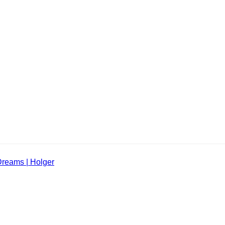
Dreams | Holger
montage
robeaufnahmen gemacht um die Wirkung und unsere Lichtquelle