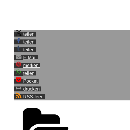
Wie findest du es?
Sei der Erste, der diesen Beitrag teilt.
teilen
teilen
teilen
E-Mail
merken
teilen
Pocket
drucken
RSS-feed