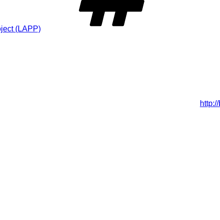
oject (LAPP)
Schlagwö
ebnis einer Fotomontage“
otomontage #Bildbearbeitung #Bildmonatage #Retusche
http:/