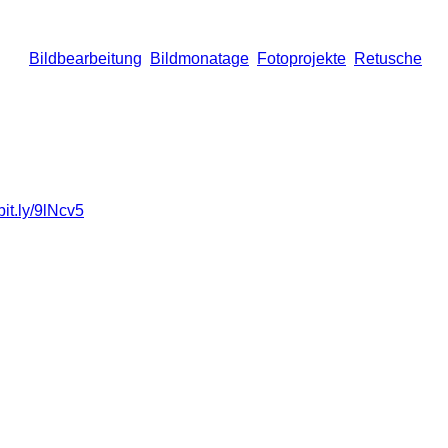
rter
Bildbearbeitung
,
Bildmonatage
,
Fotoprojekte
,
Retusche
/bit.ly/9lNcv5