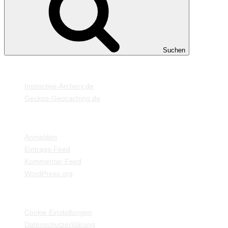
Suchen
MEINE WEBSEITEN
Instinctive-Archery.de
Geckos-Geocaching.de
META
Anmelden
Eintrags-Feed
Kommentar-Feed
WordPress.org
EINSTELLUNGEN / INFORMATIONEN
Cookie Einstellungen
Datenschutzerklärung