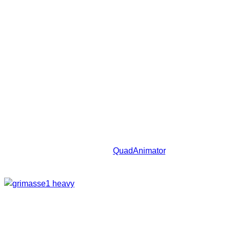
Shadow
Hier kann mal wählen ob man eine Vignette haben will oder
nicht.
QuadAnimator
Zwar ist es nun auch möglich Fotos direkt im iphone zu
animieren, nur kann man sich diese dann nur in der App
ansehen.
Alles kleines Goodie gibt den
QuadAnimator
, welches aus
den Aufnahmen kleine Gif-Animationen erstellt.
Viel Spaß und schöne Fotos.
Sei der Erste, der diesen Beitrag teilt.