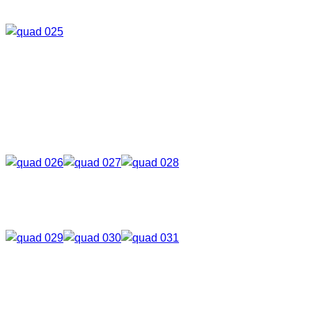
Color
Als Nächstes kann man noch zwischen verschiedenen
Effekten wählen.
VIVID
DULL GRAYSCALE
BRIGHT HI-
CON NO EFFECT