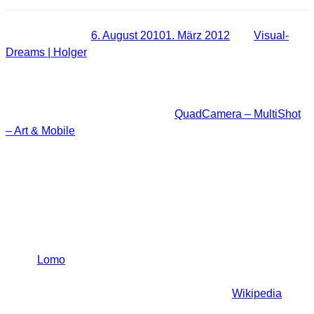
Veröffentlicht am
6. August 2010
1. März 2012
von
Visual-
Dreams | Holger
[Review] iPhone App QuadCamera
Heute möchte ich die iPhone App
QuadCamera – MultiShot
– Art & Mobile
vorstellen. Diese kleine App vollbringt auf dem
iPhone wirklich schöne Effekte und macht richtig Laune. Was
kann man nun mit diesem App anstellen?
Vielleicht sagt einem der Begriff Lomografie etwas. Die
Lomografie bzw. Lomographie ist eine Stilrichtung innerhalb
der Fotografie. Der Begriff leitet sich von der Kleinbildkamera
„LOMO Compact Automat“ (LC-A) der Sankt Petersburger
Firma
Lomo
ab, wird inzwischen aber für eine ganze
Stilrichtung verwendet, die eine Art „lässige“
Schnappschussfotografie propagiert. [Quelle:
Wikipedia
]