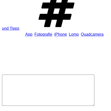
und Tipps
Schlagwörter
App
,
Fotografie
,
iPhone
,
Lomo
,
Quadcamera
Schreibe einen Kommentar
Deine E-Mail-Adresse wird nicht veröffentlicht.
Erforderliche
Felder sind mit
*
markiert
Kommentar
*