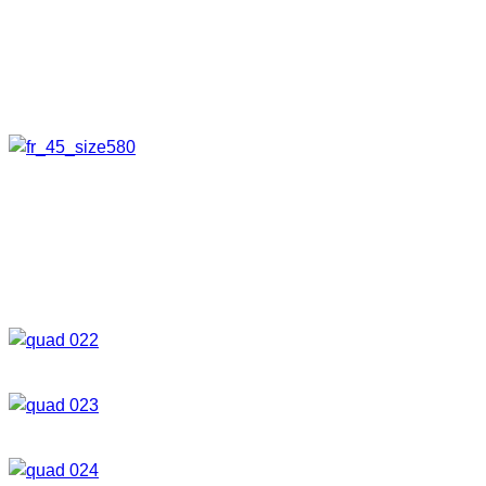
Einstellungen
Timer
Hier wird die Zeit zwischen den einzelnen Aufnahmen
eingestellt. (0,1 Sekunde – 3 Sekunden)
Layout
Verschiedene Anordnungen der Bilder stehen zur Auswahl.
(4-8 Bilder)