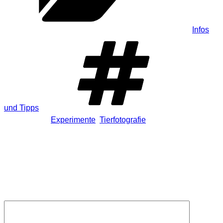
Kategorien
Infos
und Tipps
Schlagwörter
Experimente
,
Tierfotografie
Schreibe einen Kommentar
Deine E-Mail-Adresse wird nicht veröffentlicht.
Erforderliche
Felder sind mit
*
markiert
Kommentar
*