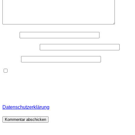
Name
*
E-Mail-Adresse
*
Website
Dieses Formular speichert Name, E-Mail und Inhalt,
damit ich den Überblick über auf dieser Webseite
veröffentlichte Kommentare behalte. Für detaillierte
Informationen, wo, wie und warum ich deine Daten
speichere, wirf bitte einen Blick in meine
Datenschutzerklärung
.
*
Beitragsnavigation