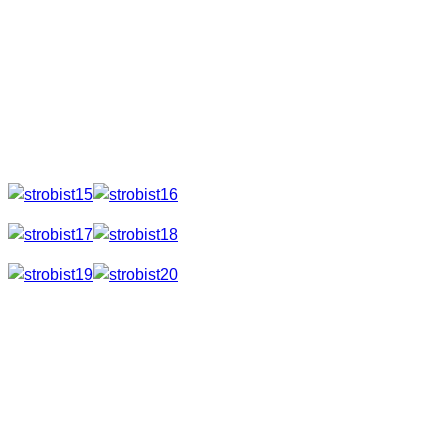
min. auf Standby
Maße: ca. 175 x 74 x 59 mm
Gewicht: ca. 270g (ohne Batterien)
Eher schlecht für Strobist Einsatz ist die Energiesparfunktion,
welche den Blitz nach 3min in einen Ruhezustand versetzt.
Detailansichten
Die Verarbeitung ist ganz gut, TTL funktioniert ohne
Probleme.
Funksender und Empfänger
Kommen wir nun zur Blitzansteuerung. Ich benutze dazu