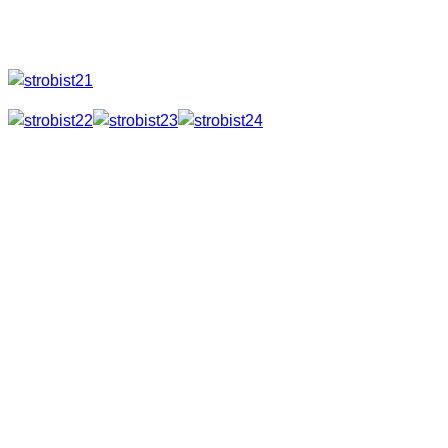
folgende Geräte.
Sender Yongnuo RF-602TX
Ich muss sagen die Verarbeitung ist wirklich gut. Einzig und
allein der Ausschaltknopf fehlt hier. Die Auslöser gibt es für
Nikon und Canon Kameras.
Das Ganze habe ich als Set gekauft. Dieses besteht aus
einem Sender und einem Empfänger.
Lieferumfang
1x RF-602TX Sender
1x RF-602RX Empfänger
1x CR2 3V-Lithium-Batterie für Sender
2x AAA Batterie für Empfänger
1x Blitzauslösekabel