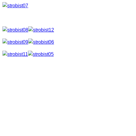
Detailansichten
Bei diesen Blitzen handelt es sich um rein manuell
einstellbare Blitze. Nichts mit TTL oder wie man das bei
anderen Marken so nennt.
Dies ist aber auch gar nicht nötig, da der Blitz absolut einfach
zu bedienen ist. Es gibt 7 verschiedene Stärkestufen die man
einfach einstellen kann. Hier muss man halt ein wenig
probieren, welche man dann später für die jeweilige
Situation benötigt. Der Blitz macht einen guten Eindruck und
ist solide verarbeitet. Mehr braucht man gar nicht.