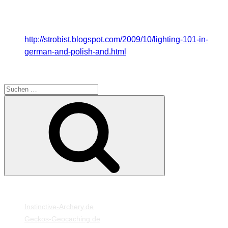
Es gibt dort sogar eine deutsche pdf Datei zum
Download, welche euch sehr viele nützliche
Informationen zu diesem Thema bietet.
http://strobist.blogspot.com/2009/10/lighting-101-in-
german-and-polish-and.html
(4. Absatz)
SUCHE
Suche
Suchen
nach:
MEINE WEBSEITEN
Instinctive-Archery.de
Geckos-Geocaching.de