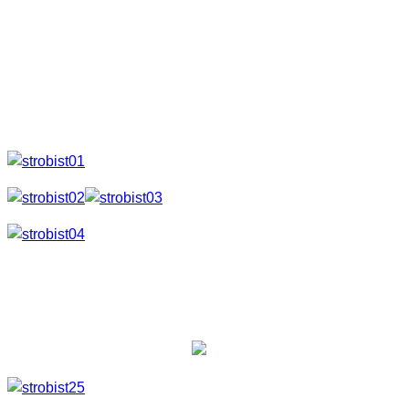
Zusätzlich habe ich dann noch zwei Yongnuo RF-602RX
Empfänger dazu bestellt. Auch hier wieder eine einwandfreie
Verarbeitung. Die Reichweite habe ich bisher nur im Zimmer
getestet. Keinerlei Probleme.
Empfänger RF-602RX
Schön auch, das am Empfänger ein Stativgewinde ist. Somit
ist ein Befestigen des Blitzes auf einen Lampen- oder
Fotostativ kein Problem mehr.
So sieht also die Kombi aus