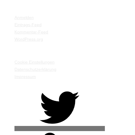
META
Anmelden
Eintrags-Feed
Kommentar-Feed
WordPress.org
EINSTELLUNGEN / INFORMATIONEN
Cookie Einstellungen
Datenschutzerklärung
Impressum
Twitter