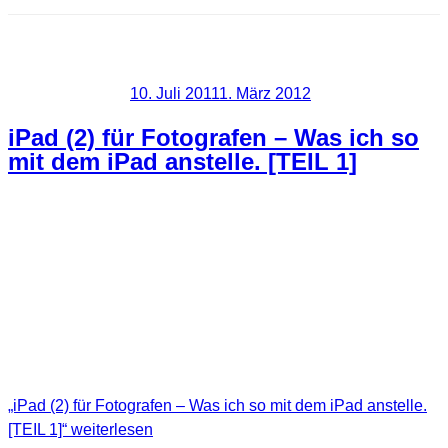
Schlagwort:
Workflow
Veröffentlicht am
10. Juli 2011
1. März 2012
iPad (2) für Fotografen – Was ich so
mit dem iPad anstelle. [TEIL 1]
Heute möchte ich mal das Thema iPad (2) für Fotografen
anreißen. Ist das iPad überhaupt eine sinnvolle Sache
dafür? Ich denke ja, und teilweise war dies auch ein
Kaufgrund für mich. Ich liste hier zuallererst mal auf was ich
für die Arbeit mit dem iPad in Verbindung mit Fotografie
nutze.
„iPad (2) für Fotografen – Was ich so mit dem iPad anstelle.
[TEIL 1]“
weiterlesen