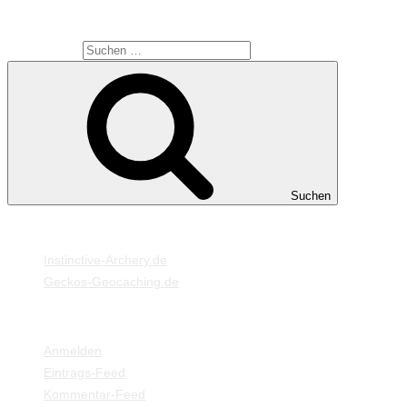
SUCHE
Suche nach:
Suchen
MEINE WEBSEITEN
Instinctive-Archery.de
Geckos-Geocaching.de
META
Anmelden
Eintrags-Feed
Kommentar-Feed