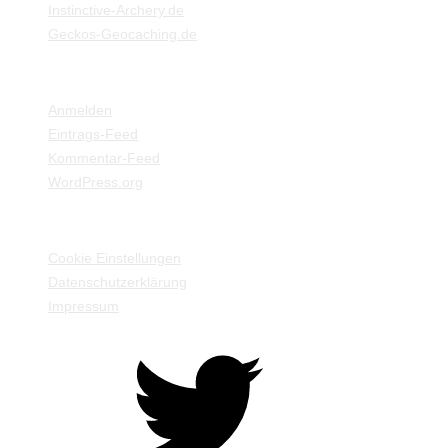
Instinctive-Archery.de
Geckos-Geocaching.de
META
Anmelden
Eintrags-Feed
Kommentar-Feed
WordPress.org
EINSTELLUNGEN / INFORMATIONEN
Cookie Einstellungen
Datenschutzerklärung
Impressum
Twitter