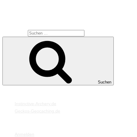
Viel Spaß beim stöbern.
SUCHE
Suche nach:
Suchen
MEINE WEBSEITEN
Instinctive-Archery.de
Geckos-Geocaching.de
META
Anmelden