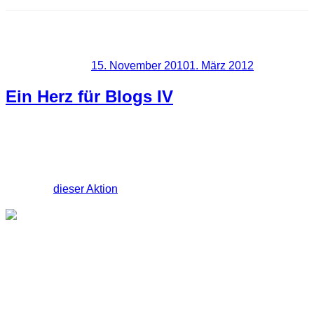
Schlagwort:
Webseiten
Veröffentlicht am
15. November 2010
1. März 2012
Ein Herz für Blogs IV
Heute ist es soweit und ich beteilige mich zum ersten Mal an
der Aktion ein Herz für Blogs. Dies ist schon die vierte
Ausgabe
dieser Aktion
.
Meine Vorschäge
Hier nun meine ausgewählten Blogs die euch vielleicht