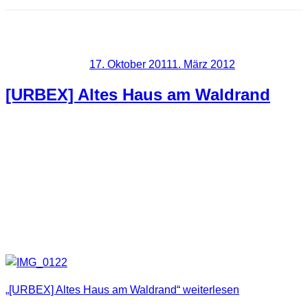
Schlagwort:
verfall
Veröffentlicht am
17. Oktober 2011
1. März 2012
[URBEX] Altes Haus am Waldrand
Eigentlich wollten wir dort eigentlich etwas spazieren gehen,
aber dann entdeckten wir dieses alte verlassene kleine
Häuschen und mussten dann doch mal einen Blick ins
Innere werfen. Zwar war es innen wirklich sehr zerfallen und
zugemüllt, aber mit ein paar Fotos als ausbeute bin ich dann
doch heraus gekommen.
„[URBEX] Altes Haus am Waldrand“
weiterlesen