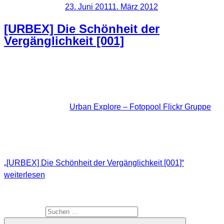
Veröffentlicht am
23. Juni 2011
1. März 2012
[URBEX] Die Schönheit der
Vergänglichkeit [001]
In unregelmäßigen Abständen werde ich hier immer wieder
mal Fotos von anderen Urbexern veröffentlichen. Diese sind
alle Mitglieder der
Urban Explore – Fotopool Flickr Gruppe
die ich extra für diesen Zweck gegründet habe. Dieser
Gruppe darf sich gerne jeder anschließen der die
Nutzungsbedingungen dort akzeptiert.
„[URBEX] Die Schönheit der Vergänglichkeit [001]“
weiterlesen
SUCHE
Suche nach: