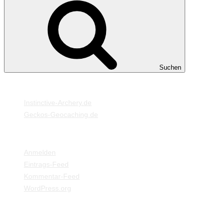
Suchen
MEINE WEBSEITEN
Instinctive-Archery.de
Geckos-Geocaching.de
META
Anmelden
Eintrags-Feed
Kommentar-Feed
WordPress.org
EINSTELLUNGEN / INFORMATIONEN