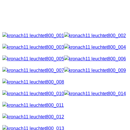
nächsten Jahr vorbei wenn im Juli die Altstadt wieder
verzaubert wird.
Hier nun die Fotos.