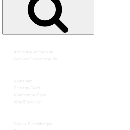
MEINE WEBSEITEN
Instinctive-Archery.de
Geckos-Geocaching.de
META
Anmelden
Eintrags-Feed
Kommentar-Feed
WordPress.org
EINSTELLUNGEN / INFORMATIONEN
Cookie Einstellungen