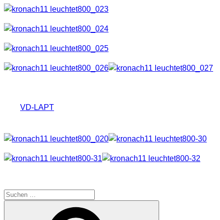
Wir (
VD-LAPT
) haben es uns dann auch nicht nehmen
lassen, eine paar eigene Lichtkreationen beizusteuern.
SUCHE
Suche
Suchen
nach: