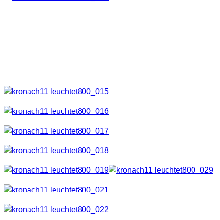
Eines der Highlights war der “animierte Hinterhof”. Hier sah
man 1000te Glühwürmchen tanzen und war dort wirklich
verzaubert. Die gute Musik, dir dort gespielt wurde tat ihr
Übriges.