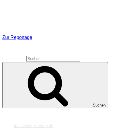
Eine weitere interessante Reportage die schon gelaufen ist,
ist auf N24 zu sehen. Sie nennt sich Zukunft ohne Menschen
– Verfall der Zivilisation. Sie kann noch im N24 Mediencenter
angeschaut werden.
Zur Reportage
SUCHE
Suche nach:
Suchen
MEINE WEBSEITEN
Instinctive-Archery.de