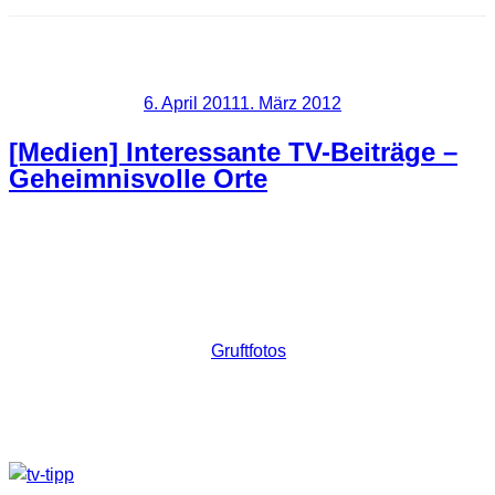
Schlagwort:
TV
Veröffentlicht am
6. April 2011
1. März 2012
[Medien] Interessante TV-Beiträge –
Geheimnisvolle Orte
Was macht man wenn man sich gerade auskurieren muss
und die meiste Zeit nur liegend verbringen kann? Genau,
man schaut in die Glotze. Heute könnte es ganz interessant
werden den über Kerstin (
Gruftfotos
) bin ich auf zwei
interessante Reportagen aufmerksam gemacht worden.
Phoenix zeigt unter dem Titel “Geheimnisvolle Orte” eine
Reportage über die russische Botschaft.