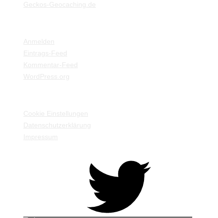
Geckos-Geocaching.de
META
Anmelden
Eintrags-Feed
Kommentar-Feed
WordPress.org
EINSTELLUNGEN / INFORMATIONEN
Cookie Einstellungen
Datenschutzerklärung
Impressum