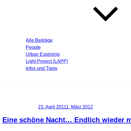
Blog – Aktuelle Beiträge
Alle Beiträge
People
Urban Exploring
Light Project (LAPP)
Infos und Tipps
Über mich
Schlagwort:
Team
Veröffentlicht am
23. April 2011
1. März 2012
Eine schöne Nacht… Endlich wieder ma