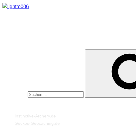
Genießt die Nächte!
SUCHE
Suche nach:
MEINE WEBSEITEN
Instinctive-Archery.de
Geckos-Geocaching.de
META