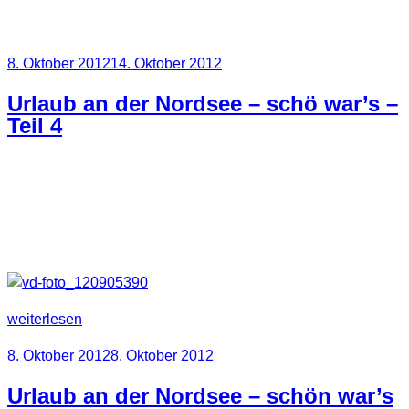
Schlagwort:
Schobüll
Veröffentlicht
8. Oktober 2012
14. Oktober 2012
am
Urlaub an der Nordsee – schö war’s –
Teil 4
Zum Schluss gibt es noch ein paar Fotos von Helgoland.
War schön, aber leider ein viel zu kurzer Aufenthalt.
Sozusagen unser Touri Pflichtprogramm.
„Urlaub
weiterlesen
an
Veröffentlicht
8. Oktober 2012
8. Oktober 2012
der
am
Nordsee
Urlaub an der Nordsee – schön war’s
–