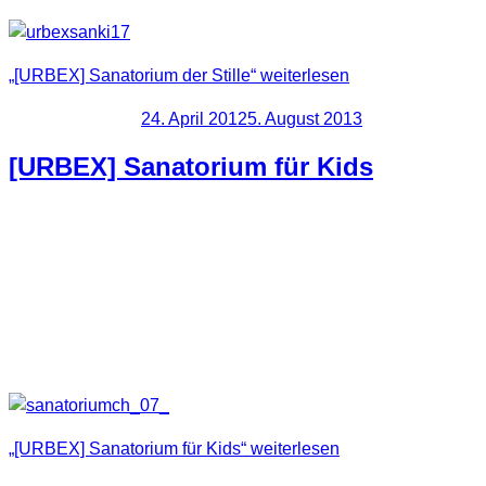
„[URBEX] Sanatorium der Stille“
weiterlesen
Veröffentlicht am
24. April 2012
5. August 2013
[URBEX] Sanatorium für Kids
Eigentlich sieht es in diesem ehemalige Sanatorium aus, als
ob der Betrieb jederzeit wieder aufgenommen werden kann.
Fast zu neu … könnte man sagen. Trotzdem waren einige
interessante Dinge hier zu sehen, welche ich hier auf den
Fotos nun zeige.
„[URBEX] Sanatorium für Kids“
weiterlesen