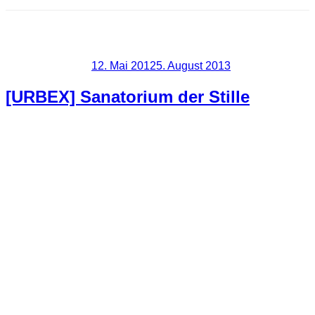
Schlagwort:
Sanatorium
Veröffentlicht am
12. Mai 2012
5. August 2013
[URBEX] Sanatorium der Stille
Durch einen wirklich schönen Tipp bin ich an diese Location
gekommen. Der Besuch hat sich hier wirklich gelohnt. Das
Gebäude hat Einiges an interessanten Motiven zu bieten und
es hat einfach riesigen Spaß gemacht hier herum zu
schleichen. Es handelt sich dabei um ein älteres Sanatorium
mit vielen schönen Details. Wir hatten das Haus an diesem
Tag ganz für unsere Entdeckungstour alleine und waren dort
einige Stunden unterwegs. Leider war es an diesem Tag
ziemlich bewölkt was die Lichtverhältnisse nicht optimal
machte.