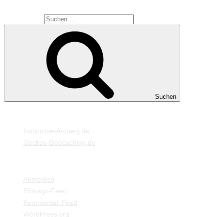
SUCHE
Suche nach:
Suchen
MEINE WEBSEITEN
Instinctive-Archery.de
Geckos-Geocaching.de
META
Anmelden
Eintrags-Feed
Kommentar-Feed
WordPress.org