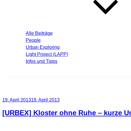
Blog – Aktuelle Beiträge
Alle Beiträge
People
Urban Exploring
Light Project (LAPP)
Infos und Tipps
Über mich
Schlagwort:
Portugal
Veröffentlicht
19. April 2013
19. April 2013
am
[URBEX] Kloster ohne Ruhe – kurze Ur