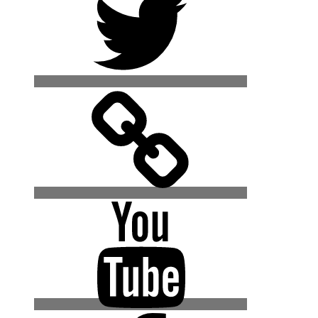
500px
YouTube