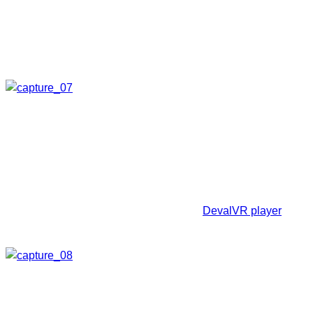
Anschließend optimiere ich das Bild noch einmal. Dann geht
es schon ans
Zusammenfügen
. Unter diesem Menüpunkt
können wir verschiedene Einstellungen vornehmen und
klicken dann auf
Jetzt zusammenfügen!
Nun nur noch den Speicherort auswählen, den Dateinamen
eingeben und auf Speichern klicken. Der jetzt folgende
Stitchingvorgang nimmt etwas Zeit und Rechnerleistung in
Anspruch.
Anschließend erhalten wir unser sphärisches Panorama,
welches wir lokal zum Beispiel mit dem
DevalVR player
betrachten können.
Nachbearbeitung und Export