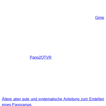
Hugin liefert das fertige Panorama als aufgeklappte Kugel,
also wie eine Weltkarte bei der es dann natürlich zu
Verzerrungen im oberen und unteren Bereich kommt. Mit
einer Bildbearbeitungssoftware wie Photoshop oder
Gimp
kann man etwaige Fehler im mittleren Teil aber schon
korrigieren. Hierfür sind einfache Grundkenntnisse wie das
Arbeiten mit Ebenen und Klonen von Nöten. Um
Stitchingfehler im Bodenbild zu beheben oder dort einen
Schriftzug oder ein Logo einzufügen, ist es notwendig, das
Kugelbild in Würfelflächen zu exportieren/konvertieren. Ich
verwende dafür
Pano2QTVR
. Das Programm ermöglicht es
zudem, das Bild im Quicktimeformat zu speichern.
Linkliste
Zum Abschluss noch einige Internetseiten, auf denen man
das Thema vertiefen kann.
Ältere aber gute und systematische Anleitung zum Erstellen
eines Panoramas