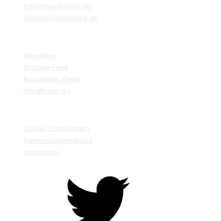
Instinctive-Archery.de
Geckos-Geocaching.de
META
Anmelden
Eintrags-Feed
Kommentar-Feed
WordPress.org
EINSTELLUNGEN / INFORMATIONEN
Cookie Einstellungen
Datenschutzerklärung
Impressum
Twitter