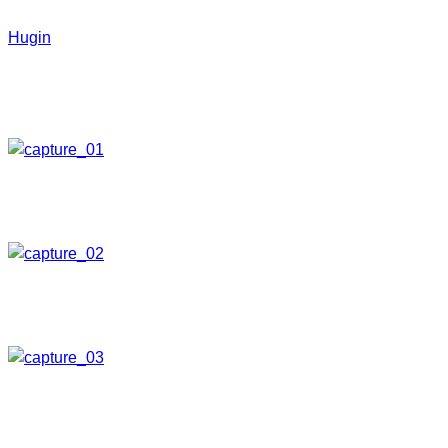
Die Einzelbilder setze ich mit der kostenlosen Software
Hugin
zusammen. Nach dem Starten von Hugin müssen
zunächst die Einzelbilder hinzugefügt werden. Dies
geschieht entweder per Drag&Drop oder über die
Schaltfläche
1. Bilder laden…
Anschließend muss der Objektivtyp und ggf. Brennweite und
Formatfaktor eingegeben werden.
Unter dem Register
Bilder
finden wir nun die Einzelbilder.
Wir klicken auf die Schaltfläche
Kontrollpunkte erstellen
.
Hugin sucht nun die gemeinsamen Punkte der Einzelbilder.
Je nach Anzahl der Bilder und Rechnerleistung kann dieser
Vorgang einige Zeit in Anspruch nehmen. Anschließend