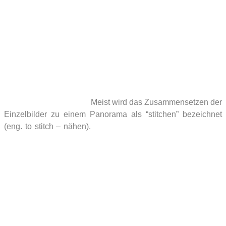
mit jeder (digitalen) Kamera Kugelpanoramen erstellen, also
auch mit einer herkömmlichen Kompaktkamera. Allerdings
sind bei längeren Brennweiten mehr Einzelbilder notwendig.
Das kann etwa bei sich bewegenden Motiven beim
Zusammensetzen der Bilder Probleme geben. Auch beim
Himmel kann es zu Schwierigkeiten kommen, da die
Software bei komplett blauen Bildern keine
Gemeinsamkeiten findet und diese dann nicht
zusammensetzen kann.
Meist wird das Zusammensetzen der
Einzelbilder zu einem Panorama als “stitchen” bezeichnet
(eng. to stitch – nähen).
Ich selbst habe aber lange Zeit mit
einer Bridgekamera fotografiert bis ich zu einer Spiegelreflex
gewechselt bin. Einsteigern wird oft gleich der Kauf eines
Weitwinkel- oder Fischaugenobjektivs empfohlen. Solche
Objektive kosten aber eine Menge Geld, weshalb sich eine
Anschaffung am Anfang eigentlich nicht lohnt. Bei einem
Fisheye sind für ein komplettes Panorama nur etwa vier bis
acht Bilder notwendig, was das Fotografieren und die
spätere Bearbeitung natürlich erheblich erleichtert aber