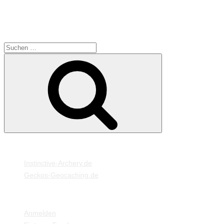
dem Licht (Sonne und Blitz) gespielt.
SUCHE
Suche
Suchen
nach:
MEINE WEBSEITEN
Instinctive-Archery.de
Geckos-Geocaching.de
META
Anmelden