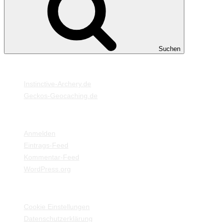
Suchen
MEINE WEBSEITEN
Instinctive-Archery.de
Geckos-Geocaching.de
META
Anmelden
Eintrags-Feed
Kommentar-Feed
WordPress.org
EINSTELLUNGEN / INFORMATIONEN
Cookie Einstellungen
Datenschutzerklärung