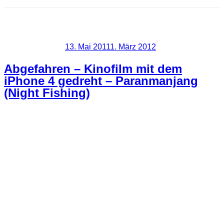
Schlagwort:
Objektiv
Veröffentlicht am
13. Mai 2011
1. März 2012
Abgefahren – Kinofilm mit dem
iPhone 4 gedreht – Paranmanjang
(Night Fishing)
Wenn man glaubt es geht, dann geht es auch. Der
südkoreanische Regisseur Park Chan-wook hat es wirklich
geschafft mit zwei iPhone 4 einen 30minütigen Kinofilm zu
produzieren. 10 Tage hat es gedauert bis der Film gedreht
wurde, 80 Leute waren daran beteiligt und die Kosten
beliefen sich auf rund 103.000€
Die iPhones wurden zwar schon etwas modifiziert.