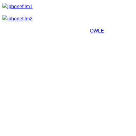
Dabei wurde wohl eine Modifikation von
OWLE
verwendet,
die es ermöglicht verschiedene Objektive vor das iPhone 4
zu setzen.
Ich finde es schon erstaunlich was damit möglich ist.
Videos
Hier mal der Trailer zum Film und etwas über das Making of