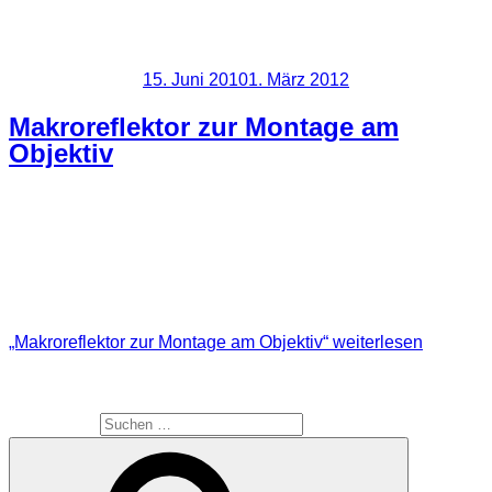
Ich bin immer wieder erstaunt was mit dem iPhone 4 möglich
ist.
Veröffentlicht am
15. Juni 2010
1. März 2012
Makroreflektor zur Montage am
Objektiv
Wieder ein kleiner Selbstbau, der in 15 Minuten erledigt ist.
Ihr benötigt nichts Großartiges dazu. Hier folgt nun mal Alles
was ihr benötigt um diesen Reflektor zu bauen.
„Makroreflektor zur Montage am Objektiv“
weiterlesen
SUCHE
Suche nach: